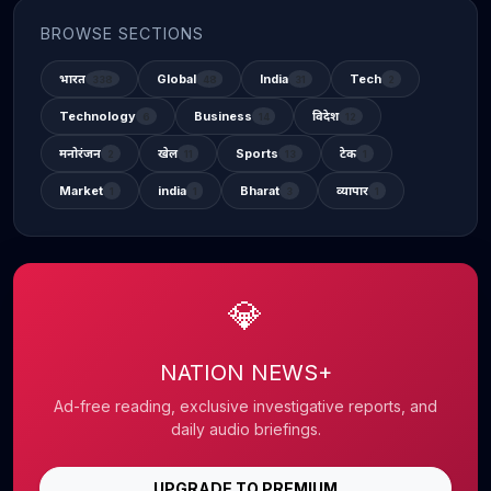
BROWSE SECTIONS
भारत
Global
India
Tech
338
48
31
2
Technology
Business
विदेश
6
14
12
मनोरंजन
खेल
Sports
टेक
2
11
13
1
Market
india
Bharat
व्यापार
1
1
3
1
💎
NATION NEWS+
Ad-free reading, exclusive investigative reports, and
daily audio briefings.
UPGRADE TO PREMIUM