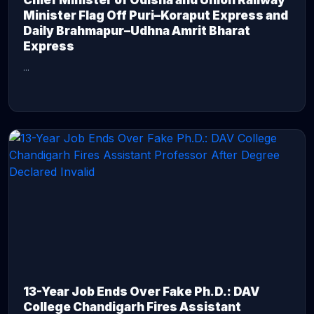
Chief Minister of Odisha and Union Railway
Minister Flag Off Puri–Koraput Express and
Daily Brahmapur–Udhna Amrit Bharat
Express
...
CONTINUE READING →
13-Year Job Ends Over Fake Ph.D.: DAV
College Chandigarh Fires Assistant