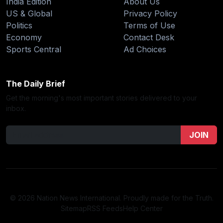
India Edition
About Us
US & Global
Privacy Policy
Politics
Terms of Use
Economy
Contact Desk
Sports Central
Ad Choices
The Daily Brief
Get the morning's most important stories delivered to your
inbox.
JOIN
© 2026 Nation News International. Proudly made for the Truth.
Sitemap
RSS Feeds
Help Center