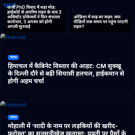
फर्जी PhD विवाद में बड़ा मोड़:
हाईकोर्ट से अंतरिम राहत के बाद 3
असिस्टेंट प्रोफेसरों ने फिर संभाला
ओडिशा में बाढ़ का कहर: क्या
कार्यभार, 3 अगस्त को होगी
पीड़ितों तक समय पर पहुंच पाएगी
अगली सुनवाई
राहत?
भारत
हिमाचल में कैबिनेट विस्तार की आहट: CM सुक्खू
के दिल्ली दौरे से बढ़ी सियासी हलचल, हाईकमान से
होगी अहम चर्चा
भारत
मोहाली में ‘शादी के नाम पर लड़कियों की खरीद-
फरोख्त’ का सनसनीखेज खुलासा: युवती पर पैसों के