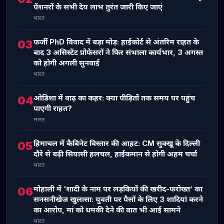
पेंशनरों के सभी देय लाभ तुरंत जारी किए जाएं
भारत
फर्जी PhD विवाद में बड़ा मोड़: हाईकोर्ट से अंतरिम राहत के
03
बाद 3 असिस्टेंट प्रोफेसरों ने फिर संभाला कार्यभार, 3 अगस्त
को होगी अगली सुनवाई
भारत
ओडिशा में बाढ़ का कहर: क्या पीड़ितों तक समय पर पहुंच
04
पाएगी राहत?
भारत
हिमाचल में कैबिनेट विस्तार की आहट: CM सुक्खू के दिल्ली
05
दौरे से बढ़ी सियासी हलचल, हाईकमान से होगी अहम चर्चा
भारत
मोहाली में ‘शादी के नाम पर लड़कियों की खरीद-फरोख्त’ का
06
सनसनीखेज खुलासा: युवती पर पैसों के लिए 3 शादियां करने
का आरोप, मां को धमकी देने की बात भी आई सामने
भारत