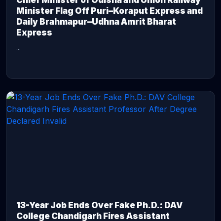
Chief Minister of Odisha and Union Railway
Minister Flag Off Puri–Koraput Express and
Daily Brahmapur–Udhna Amrit Bharat
Express
...
CONTINUE READING →
13-Year Job Ends Over Fake Ph.D.: DAV
College Chandigarh Fires Assistant