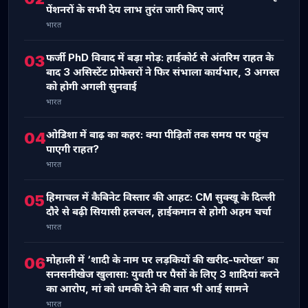
पेंशनरों के सभी देय लाभ तुरंत जारी किए जाएं
भारत
फर्जी PhD विवाद में बड़ा मोड़: हाईकोर्ट से अंतरिम राहत के
03
बाद 3 असिस्टेंट प्रोफेसरों ने फिर संभाला कार्यभार, 3 अगस्त
को होगी अगली सुनवाई
भारत
ओडिशा में बाढ़ का कहर: क्या पीड़ितों तक समय पर पहुंच
04
पाएगी राहत?
भारत
हिमाचल में कैबिनेट विस्तार की आहट: CM सुक्खू के दिल्ली
05
दौरे से बढ़ी सियासी हलचल, हाईकमान से होगी अहम चर्चा
भारत
मोहाली में ‘शादी के नाम पर लड़कियों की खरीद-फरोख्त’ का
06
सनसनीखेज खुलासा: युवती पर पैसों के लिए 3 शादियां करने
का आरोप, मां को धमकी देने की बात भी आई सामने
भारत