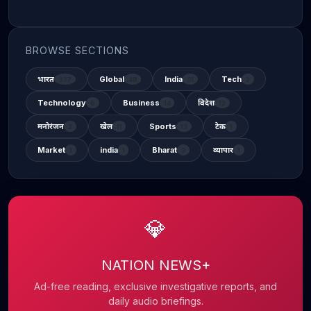
BROWSE SECTIONS
भारत
Global
India
Tech
337
48
31
2
Technology
Business
विदेश
6
14
12
मनोरंजन
खेल
Sports
टेक
2
11
13
1
Market
india
Bharat
व्यापार
1
1
3
1
💎
NATION NEWS+
Ad-free reading, exclusive investigative reports, and
daily audio briefings.