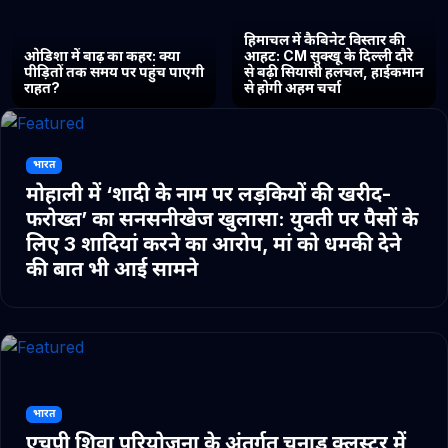
हिमाचल में कैबिनेट विस्तार की
ओडिशा में बाढ़ का कहर: क्या
आहट: CM सुक्खू के दिल्ली दौरे
पीड़ितों तक समय पर पहुंच पाएगी
से बढ़ी सियासी हलचल, हाईकमान
राहत?
से होगी अहम चर्चा
भारत
मोहाली में ‘शादी के नाम पर लड़कियों की खरीद-
फरोख्त’ का सनसनीखेज खुलासा: युवती पर पैसों के
लिए 3 शादियां करने का आरोप, मां को धमकी देने
की बात भी आई सामने
भारत
एचपी शिवा परियोजना के अंतर्गत चुनाड क्लस्टर में