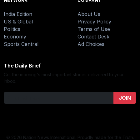
NETWORK
COMPANY
India Edition
About Us
US & Global
Privacy Policy
Politics
Terms of Use
Economy
Contact Desk
Sports Central
Ad Choices
The Daily Brief
Get the morning's most important stories delivered to your
inbox.
JOIN
© 2026 Nation News International. Proudly made for the Truth.