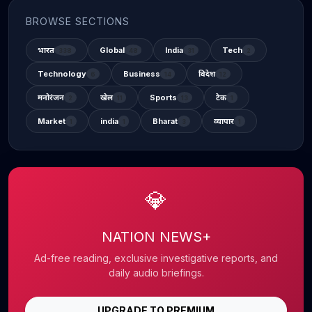
BROWSE SECTIONS
भारत
Global
India
Tech
338
48
31
2
Technology
Business
विदेश
6
14
12
मनोरंजन
खेल
Sports
टेक
2
11
13
1
Market
india
Bharat
व्यापार
1
1
3
1
💎
NATION NEWS+
Ad-free reading, exclusive investigative reports, and
daily audio briefings.
UPGRADE TO PREMIUM