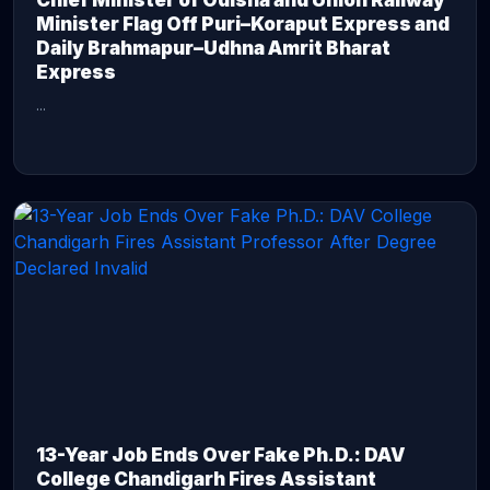
Chief Minister of Odisha and Union Railway
Minister Flag Off Puri–Koraput Express and
Daily Brahmapur–Udhna Amrit Bharat
Express
...
CONTINUE READING →
13-Year Job Ends Over Fake Ph.D.: DAV
College Chandigarh Fires Assistant