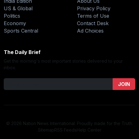
India Edition
About Us
US & Global
Privacy Policy
Politics
Terms of Use
Economy
Contact Desk
Sports Central
Ad Choices
The Daily Brief
Get the morning's most important stories delivered to your
inbox.
JOIN
© 2026 Nation News International. Proudly made for the Truth.
Sitemap
RSS Feeds
Help Center