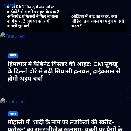
फर्जी PhD विवाद में बड़ा मोड़:
हाईकोर्ट से अंतरिम राहत के बाद 3
असिस्टेंट प्रोफेसरों ने फिर संभाला
ओडिशा में बाढ़ का कहर: क्या
कार्यभार, 3 अगस्त को होगी
पीड़ितों तक समय पर पहुंच पाएगी
अगली सुनवाई
राहत?
भारत
हिमाचल में कैबिनेट विस्तार की आहट: CM सुक्खू
के दिल्ली दौरे से बढ़ी सियासी हलचल, हाईकमान से
होगी अहम चर्चा
भारत
मोहाली में ‘शादी के नाम पर लड़कियों की खरीद-
फरोख्त’ का सनसनीखेज खुलासा: युवती पर पैसों के