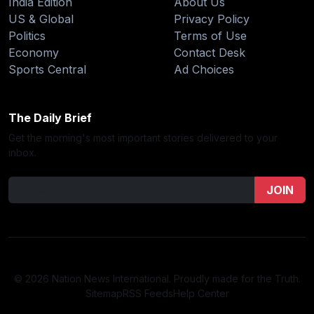
India Edition
About Us
US & Global
Privacy Policy
Politics
Terms of Use
Economy
Contact Desk
Sports Central
Ad Choices
The Daily Brief
Get the morning's most important stories delivered to your
inbox.
JOIN
© 2026 Nation News International. Proudly made for the Truth.
Sitemap
RSS Feeds
Help Center