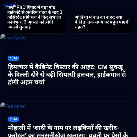
फर्जी PhD विवाद में बड़ा मोड़:
हाईकोर्ट से अंतरिम राहत के बाद 3
असिस्टेंट प्रोफेसरों ने फिर संभाला
ओडिशा में बाढ़ का कहर: क्या
कार्यभार, 3 अगस्त को होगी
पीड़ितों तक समय पर पहुंच पाएगी
अगली सुनवाई
राहत?
भारत
हिमाचल में कैबिनेट विस्तार की आहट: CM सुक्खू
के दिल्ली दौरे से बढ़ी सियासी हलचल, हाईकमान से
होगी अहम चर्चा
भारत
मोहाली में ‘शादी के नाम पर लड़कियों की खरीद-
फरोख्त’ का सनसनीखेज खुलासा: युवती पर पैसों के