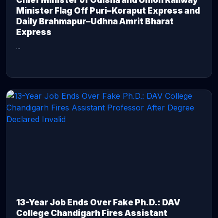
Chief Minister of Odisha and Union Railway
Minister Flag Off Puri–Koraput Express and
Daily Brahmapur–Udhna Amrit Bharat
Express
...
CONTINUE READING →
13-Year Job Ends Over Fake Ph.D.: DAV
College Chandigarh Fires Assistant