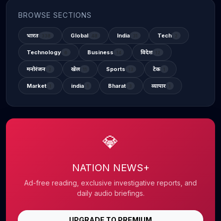
BROWSE SECTIONS
भारत
Global
India
Tech
338
48
31
2
Technology
Business
विदेश
6
14
12
मनोरंजन
खेल
Sports
टेक
2
11
13
1
Market
india
Bharat
व्यापार
1
1
3
1
💎
NATION NEWS+
Ad-free reading, exclusive investigative reports, and
daily audio briefings.
UPGRADE TO PREMIUM