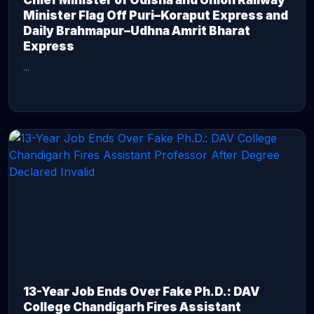
Chief Minister of Odisha and Union Railway
Minister Flag Off Puri–Koraput Express and
Daily Brahmapur–Udhna Amrit Bharat
Express
...
CONTINUE READING →
13-Year Job Ends Over Fake Ph.D.: DAV
College Chandigarh Fires Assistant