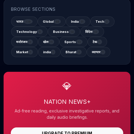
BROWSE SECTIONS
भारत
Global
India
Tech
338
48
31
2
Technology
Business
विदेश
6
14
12
मनोरंजन
खेल
Sports
टेक
2
11
13
1
Market
india
Bharat
व्यापार
1
1
3
1
💎
NATION NEWS+
Ad-free reading, exclusive investigative reports, and
daily audio briefings.
UPGRADE TO PREMIUM