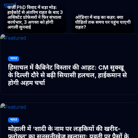
फर्जी PhD विवाद में बड़ा मोड़:
हाईकोर्ट से अंतरिम राहत के बाद 3
असिस्टेंट प्रोफेसरों ने फिर संभाला
ओडिशा में बाढ़ का कहर: क्या
कार्यभार, 3 अगस्त को होगी
पीड़ितों तक समय पर पहुंच पाएगी
अगली सुनवाई
राहत?
भारत
हिमाचल में कैबिनेट विस्तार की आहट: CM सुक्खू
के दिल्ली दौरे से बढ़ी सियासी हलचल, हाईकमान से
होगी अहम चर्चा
भारत
मोहाली में ‘शादी के नाम पर लड़कियों की खरीद-
फरोख्त’ का सनसनीखेज खुलासा: युवती पर पैसों के