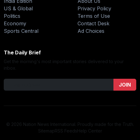
India Edition
About Us
US & Global
Privacy Policy
Politics
Terms of Use
Economy
Contact Desk
Sports Central
Ad Choices
The Daily Brief
Get the morning's most important stories delivered to your
inbox.
JOIN
© 2026 Nation News International. Proudly made for the Truth.
Sitemap
RSS Feeds
Help Center