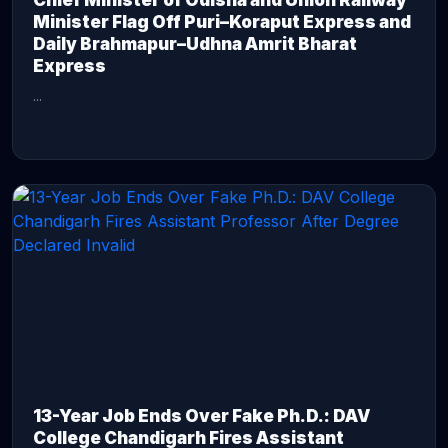
Chief Minister of Odisha and Union Railway
Minister Flag Off Puri–Koraput Express and
Daily Brahmapur–Udhna Amrit Bharat
Express
...
CONTINUE READING →
13-Year Job Ends Over Fake Ph.D.: DAV
College Chandigarh Fires Assistant