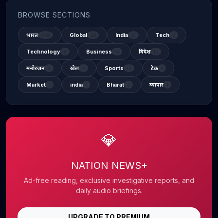
BROWSE SECTIONS
भारत
Global
India
Tech
338
48
31
2
Technology
Business
विदेश
6
14
12
मनोरंजन
खेल
Sports
टेक
2
11
13
1
Market
india
Bharat
व्यापार
1
1
3
1
💎
NATION NEWS+
Ad-free reading, exclusive investigative reports, and
daily audio briefings.
UPGRADE TO PREMIUM