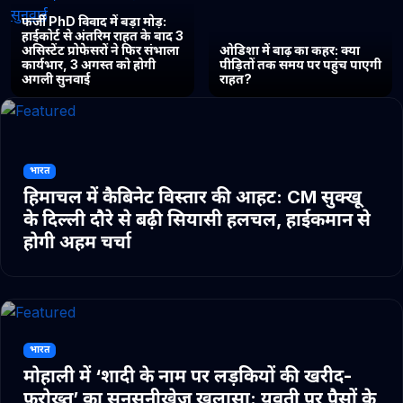
फर्जी PhD विवाद में बड़ा मोड़:
हाईकोर्ट से अंतरिम राहत के बाद 3
असिस्टेंट प्रोफेसरों ने फिर संभाला
ओडिशा में बाढ़ का कहर: क्या
कार्यभार, 3 अगस्त को होगी
पीड़ितों तक समय पर पहुंच पाएगी
अगली सुनवाई
राहत?
भारत
हिमाचल में कैबिनेट विस्तार की आहट: CM सुक्खू
के दिल्ली दौरे से बढ़ी सियासी हलचल, हाईकमान से
होगी अहम चर्चा
भारत
मोहाली में ‘शादी के नाम पर लड़कियों की खरीद-
फरोख्त’ का सनसनीखेज खुलासा: युवती पर पैसों के