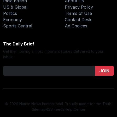
India Edition
About Us
US & Global
Privacy Policy
Politics
Terms of Use
Economy
Contact Desk
Sports Central
Ad Choices
The Daily Brief
Get the morning's most important stories delivered to your
inbox.
JOIN
© 2026 Nation News International. Proudly made for the Truth.
Sitemap
RSS Feeds
Help Center