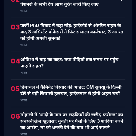
पेंशनरों के सभी देय लाभ तुरंत जारी किए जाएं
भारत
फर्जी PhD विवाद में बड़ा मोड़: हाईकोर्ट से अंतरिम राहत के
03
बाद 3 असिस्टेंट प्रोफेसरों ने फिर संभाला कार्यभार, 3 अगस्त
को होगी अगली सुनवाई
भारत
ओडिशा में बाढ़ का कहर: क्या पीड़ितों तक समय पर पहुंच
04
पाएगी राहत?
भारत
हिमाचल में कैबिनेट विस्तार की आहट: CM सुक्खू के दिल्ली
05
दौरे से बढ़ी सियासी हलचल, हाईकमान से होगी अहम चर्चा
भारत
मोहाली में ‘शादी के नाम पर लड़कियों की खरीद-फरोख्त’ का
06
सनसनीखेज खुलासा: युवती पर पैसों के लिए 3 शादियां करने
का आरोप, मां को धमकी देने की बात भी आई सामने
भारत