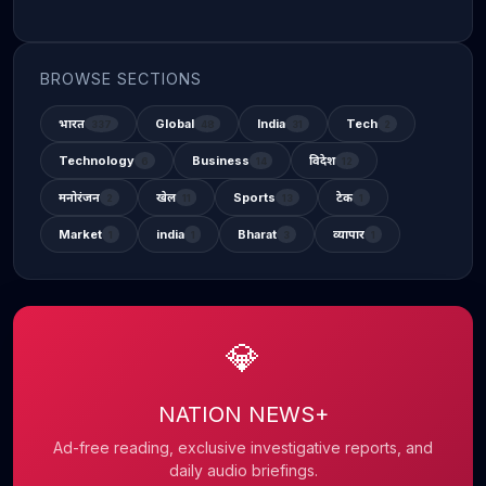
BROWSE SECTIONS
भारत
Global
India
Tech
337
48
31
2
Technology
Business
विदेश
6
14
12
मनोरंजन
खेल
Sports
टेक
2
11
13
1
Market
india
Bharat
व्यापार
1
1
3
1
💎
NATION NEWS+
Ad-free reading, exclusive investigative reports, and
daily audio briefings.