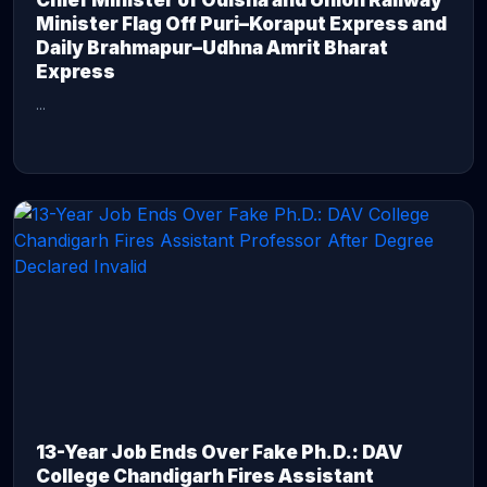
Chief Minister of Odisha and Union Railway
Minister Flag Off Puri–Koraput Express and
Daily Brahmapur–Udhna Amrit Bharat
Express
...
CONTINUE READING →
13-Year Job Ends Over Fake Ph.D.: DAV
College Chandigarh Fires Assistant