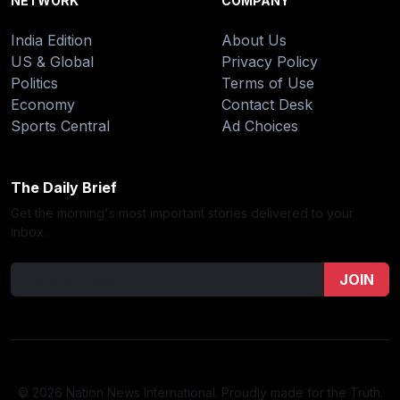
NETWORK
COMPANY
India Edition
About Us
US & Global
Privacy Policy
Politics
Terms of Use
Economy
Contact Desk
Sports Central
Ad Choices
The Daily Brief
Get the morning's most important stories delivered to your
inbox.
JOIN
© 2026 Nation News International. Proudly made for the Truth.