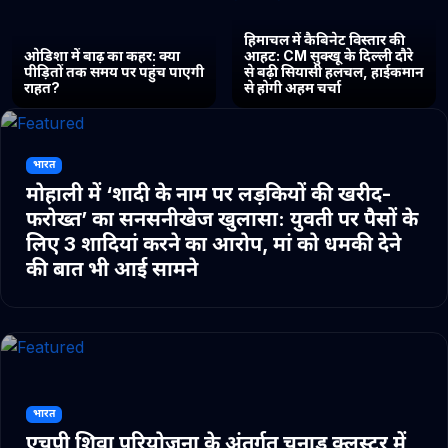
हिमाचल में कैबिनेट विस्तार की
ओडिशा में बाढ़ का कहर: क्या
आहट: CM सुक्खू के दिल्ली दौरे
पीड़ितों तक समय पर पहुंच पाएगी
से बढ़ी सियासी हलचल, हाईकमान
राहत?
से होगी अहम चर्चा
भारत
मोहाली में ‘शादी के नाम पर लड़कियों की खरीद-
फरोख्त’ का सनसनीखेज खुलासा: युवती पर पैसों के
लिए 3 शादियां करने का आरोप, मां को धमकी देने
की बात भी आई सामने
भारत
एचपी शिवा परियोजना के अंतर्गत चुनाड क्लस्टर में