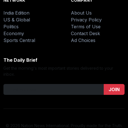
NETWORK
COMPANY
India Edition
About Us
US & Global
Privacy Policy
Politics
Terms of Use
Economy
Contact Desk
Sports Central
Ad Choices
The Daily Brief
Get the morning's most important stories delivered to your
inbox.
JOIN
© 2026 Nation News International. Proudly made for the Truth.