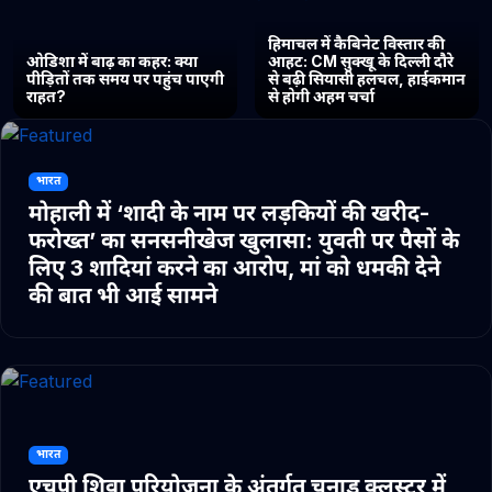
हिमाचल में कैबिनेट विस्तार की
ओडिशा में बाढ़ का कहर: क्या
आहट: CM सुक्खू के दिल्ली दौरे
पीड़ितों तक समय पर पहुंच पाएगी
से बढ़ी सियासी हलचल, हाईकमान
राहत?
से होगी अहम चर्चा
भारत
मोहाली में ‘शादी के नाम पर लड़कियों की खरीद-
फरोख्त’ का सनसनीखेज खुलासा: युवती पर पैसों के
लिए 3 शादियां करने का आरोप, मां को धमकी देने
की बात भी आई सामने
भारत
एचपी शिवा परियोजना के अंतर्गत चुनाड क्लस्टर में