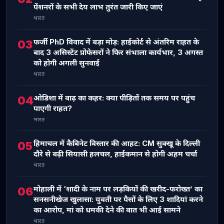
पेंशनरों के सभी देय लाभ तुरंत जारी किए जाएं
भारत
फर्जी PhD विवाद में बड़ा मोड़: हाईकोर्ट से अंतरिम राहत के
03
बाद 3 असिस्टेंट प्रोफेसरों ने फिर संभाला कार्यभार, 3 अगस्त
को होगी अगली सुनवाई
भारत
ओडिशा में बाढ़ का कहर: क्या पीड़ितों तक समय पर पहुंच
04
पाएगी राहत?
भारत
हिमाचल में कैबिनेट विस्तार की आहट: CM सुक्खू के दिल्ली
05
दौरे से बढ़ी सियासी हलचल, हाईकमान से होगी अहम चर्चा
भारत
मोहाली में ‘शादी के नाम पर लड़कियों की खरीद-फरोख्त’ का
06
सनसनीखेज खुलासा: युवती पर पैसों के लिए 3 शादियां करने
का आरोप, मां को धमकी देने की बात भी आई सामने
भारत