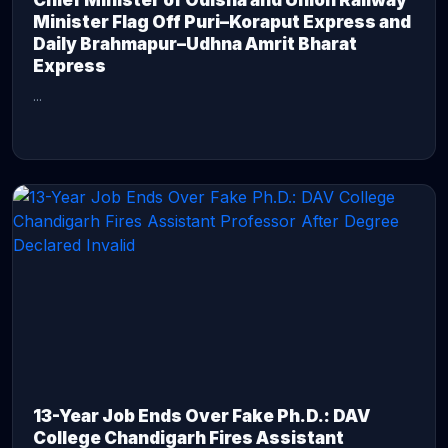
Chief Minister of Odisha and Union Railway
Minister Flag Off Puri–Koraput Express and
Daily Brahmapur–Udhna Amrit Bharat
Express
...
CONTINUE READING →
13-Year Job Ends Over Fake Ph.D.: DAV
College Chandigarh Fires Assistant