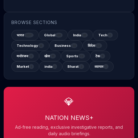
BROWSE SECTIONS
भारत
Global
India
Tech
337
48
31
2
Technology
Business
विदेश
6
14
12
मनोरंजन
खेल
Sports
टेक
2
11
13
1
Market
india
Bharat
व्यापार
1
1
3
1
💎
NATION NEWS+
Ad-free reading, exclusive investigative reports, and
daily audio briefings.