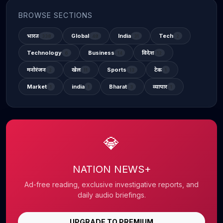
BROWSE SECTIONS
भारत
Global
India
Tech
338
48
31
2
Technology
Business
विदेश
6
14
12
मनोरंजन
खेल
Sports
टेक
2
11
13
1
Market
india
Bharat
व्यापार
1
1
3
1
💎
NATION NEWS+
Ad-free reading, exclusive investigative reports, and
daily audio briefings.
UPGRADE TO PREMIUM