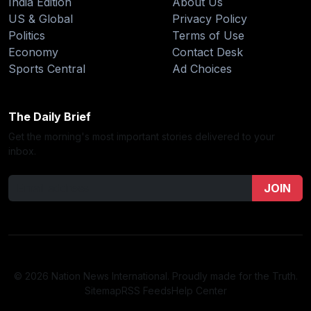
India Edition
About Us
US & Global
Privacy Policy
Politics
Terms of Use
Economy
Contact Desk
Sports Central
Ad Choices
The Daily Brief
Get the morning's most important stories delivered to your
inbox.
JOIN
© 2026 Nation News International. Proudly made for the Truth.
Sitemap
RSS Feeds
Help Center