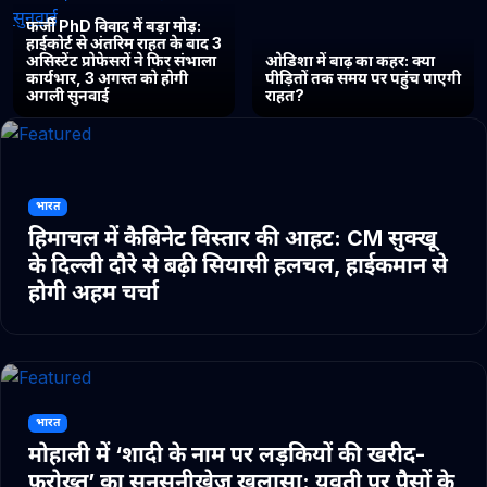
फर्जी PhD विवाद में बड़ा मोड़:
हाईकोर्ट से अंतरिम राहत के बाद 3
असिस्टेंट प्रोफेसरों ने फिर संभाला
ओडिशा में बाढ़ का कहर: क्या
कार्यभार, 3 अगस्त को होगी
पीड़ितों तक समय पर पहुंच पाएगी
अगली सुनवाई
राहत?
भारत
हिमाचल में कैबिनेट विस्तार की आहट: CM सुक्खू
के दिल्ली दौरे से बढ़ी सियासी हलचल, हाईकमान से
होगी अहम चर्चा
भारत
मोहाली में ‘शादी के नाम पर लड़कियों की खरीद-
फरोख्त’ का सनसनीखेज खुलासा: युवती पर पैसों के