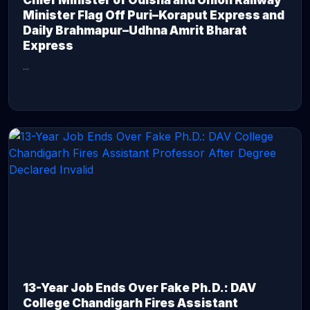
Chief Minister of Odisha and Union Railway
Minister Flag Off Puri–Koraput Express and
Daily Brahmapur–Udhna Amrit Bharat
Express
...
CONTINUE READING →
13-Year Job Ends Over Fake Ph.D.: DAV
College Chandigarh Fires Assistant