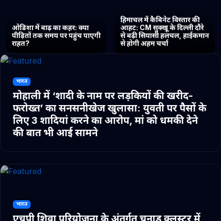
हिमाचल में कैबिनेट विस्तार की
ओडिशा में बाढ़ का कहर: क्या
आहट: CM सुक्खू के दिल्ली दौरे
पीड़ितों तक समय पर पहुंच पाएगी
से बढ़ी सियासी हलचल, हाईकमान
राहत?
से होगी अहम चर्चा
भारत
मोहाली में ‘शादी के नाम पर लड़कियों की खरीद-
फरोख्त’ का सनसनीखेज खुलासा: युवती पर पैसों के
लिए 3 शादियां करने का आरोप, मां को धमकी देने
की बात भी आई सामने
भारत
एचपी शिवा परियोजना के अंतर्गत चुनाड क्लस्टर में