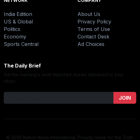
NETWORK
COMPANY
India Edition
About Us
US & Global
Privacy Policy
Politics
Terms of Use
Economy
Contact Desk
Sports Central
Ad Choices
The Daily Brief
Get the morning's most important stories delivered to your
inbox.
JOIN
© 2026 Nation News International. Proudly made for the Truth.