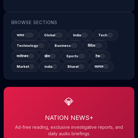
BROWSE SECTIONS
भारत
Global
India
Tech
337
48
31
2
Technology
Business
विदेश
6
14
12
मनोरंजन
खेल
Sports
टेक
2
11
13
1
Market
india
Bharat
व्यापार
1
1
3
1
💎
NATION NEWS+
Ad-free reading, exclusive investigative reports, and
daily audio briefings.