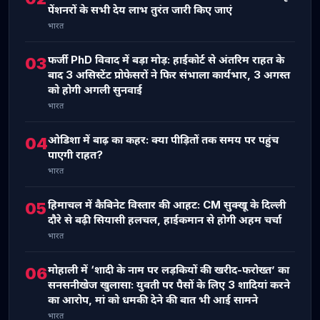
पेंशनरों के सभी देय लाभ तुरंत जारी किए जाएं
भारत
फर्जी PhD विवाद में बड़ा मोड़: हाईकोर्ट से अंतरिम राहत के
03
बाद 3 असिस्टेंट प्रोफेसरों ने फिर संभाला कार्यभार, 3 अगस्त
को होगी अगली सुनवाई
भारत
ओडिशा में बाढ़ का कहर: क्या पीड़ितों तक समय पर पहुंच
04
पाएगी राहत?
भारत
हिमाचल में कैबिनेट विस्तार की आहट: CM सुक्खू के दिल्ली
05
दौरे से बढ़ी सियासी हलचल, हाईकमान से होगी अहम चर्चा
भारत
मोहाली में ‘शादी के नाम पर लड़कियों की खरीद-फरोख्त’ का
06
सनसनीखेज खुलासा: युवती पर पैसों के लिए 3 शादियां करने
का आरोप, मां को धमकी देने की बात भी आई सामने
भारत