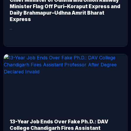
Chief Minister of Odisha and Union Railway
Minister Flag Off Puri–Koraput Express and
Daily Brahmapur–Udhna Amrit Bharat
Express
...
CONTINUE READING →
13-Year Job Ends Over Fake Ph.D.: DAV
College Chandigarh Fires Assistant