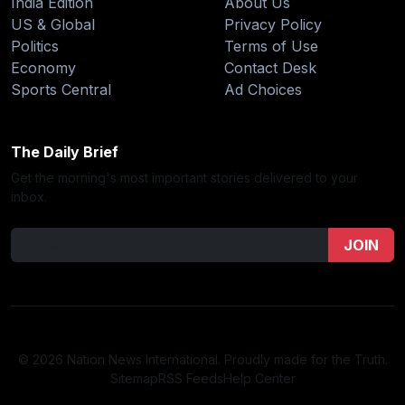
India Edition
About Us
US & Global
Privacy Policy
Politics
Terms of Use
Economy
Contact Desk
Sports Central
Ad Choices
The Daily Brief
Get the morning's most important stories delivered to your
inbox.
JOIN
© 2026 Nation News International. Proudly made for the Truth.
Sitemap
RSS Feeds
Help Center