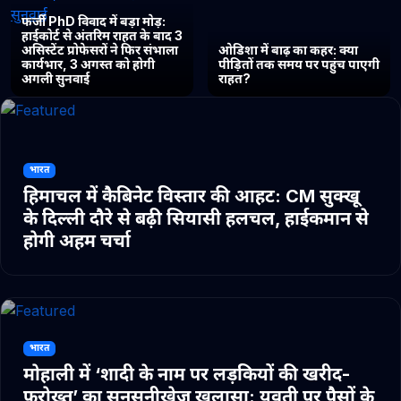
फर्जी PhD विवाद में बड़ा मोड़:
हाईकोर्ट से अंतरिम राहत के बाद 3
असिस्टेंट प्रोफेसरों ने फिर संभाला
ओडिशा में बाढ़ का कहर: क्या
कार्यभार, 3 अगस्त को होगी
पीड़ितों तक समय पर पहुंच पाएगी
अगली सुनवाई
राहत?
भारत
हिमाचल में कैबिनेट विस्तार की आहट: CM सुक्खू
के दिल्ली दौरे से बढ़ी सियासी हलचल, हाईकमान से
होगी अहम चर्चा
भारत
मोहाली में ‘शादी के नाम पर लड़कियों की खरीद-
फरोख्त’ का सनसनीखेज खुलासा: युवती पर पैसों के