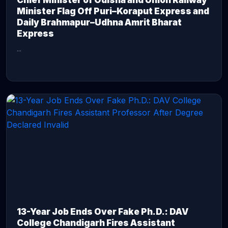
Chief Minister of Odisha and Union Railway
Minister Flag Off Puri–Koraput Express and
Daily Brahmapur–Udhna Amrit Bharat
Express
...
CONTINUE READING →
13-Year Job Ends Over Fake Ph.D.: DAV
College Chandigarh Fires Assistant