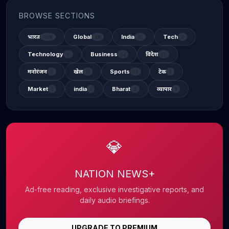
BROWSE SECTIONS
भारत
Global
India
Tech
338
48
31
2
Technology
Business
विदेश
6
14
12
मनोरंजन
खेल
Sports
टेक
2
11
13
1
Market
india
Bharat
व्यापार
1
1
3
1
💎
NATION NEWS+
Ad-free reading, exclusive investigative reports, and
daily audio briefings.
UPGRADE TO PREMIUM