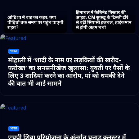
हिमाचल में कैबिनेट विस्तार की
ओडिशा में बाढ़ का कहर: क्या
आहट: CM सुक्खू के दिल्ली दौरे
पीड़ितों तक समय पर पहुंच पाएगी
से बढ़ी सियासी हलचल, हाईकमान
राहत?
से होगी अहम चर्चा
भारत
मोहाली में ‘शादी के नाम पर लड़कियों की खरीद-
फरोख्त’ का सनसनीखेज खुलासा: युवती पर पैसों के
लिए 3 शादियां करने का आरोप, मां को धमकी देने
की बात भी आई सामने
भारत
एचपी शिवा परियोजना के अंतर्गत चुनाड क्लस्टर में