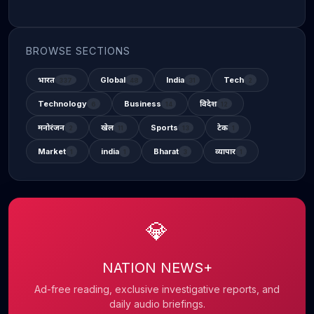
BROWSE SECTIONS
भारत
Global
India
Tech
337
48
31
2
Technology
Business
विदेश
6
14
12
मनोरंजन
खेल
Sports
टेक
2
11
13
1
Market
india
Bharat
व्यापार
1
1
3
1
💎
NATION NEWS+
Ad-free reading, exclusive investigative reports, and
daily audio briefings.