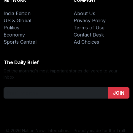
NETWORK
COMPANY
India Edition
About Us
US & Global
Privacy Policy
Politics
Terms of Use
Economy
Contact Desk
Sports Central
Ad Choices
The Daily Brief
Get the morning's most important stories delivered to your
inbox.
JOIN
© 2026 Nation News International. Proudly made for the Truth.