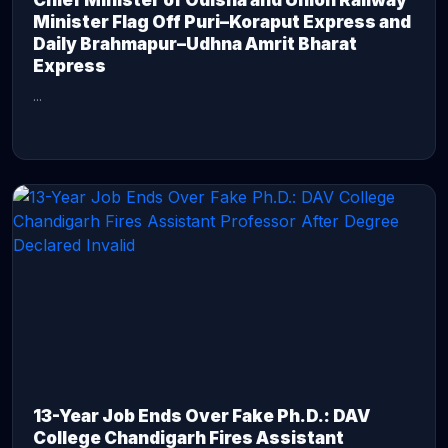
Chief Minister of Odisha and Union Railway
Minister Flag Off Puri–Koraput Express and
Daily Brahmapur–Udhna Amrit Bharat
Express
...
CONTINUE READING →
13-Year Job Ends Over Fake Ph.D.: DAV
College Chandigarh Fires Assistant