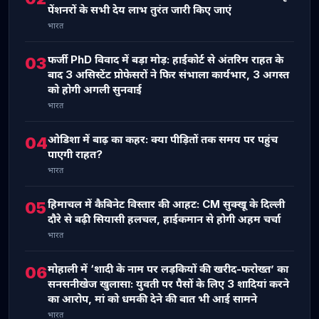
पेंशनरों के सभी देय लाभ तुरंत जारी किए जाएं
भारत
फर्जी PhD विवाद में बड़ा मोड़: हाईकोर्ट से अंतरिम राहत के
03
बाद 3 असिस्टेंट प्रोफेसरों ने फिर संभाला कार्यभार, 3 अगस्त
को होगी अगली सुनवाई
भारत
ओडिशा में बाढ़ का कहर: क्या पीड़ितों तक समय पर पहुंच
04
पाएगी राहत?
भारत
हिमाचल में कैबिनेट विस्तार की आहट: CM सुक्खू के दिल्ली
05
दौरे से बढ़ी सियासी हलचल, हाईकमान से होगी अहम चर्चा
भारत
मोहाली में ‘शादी के नाम पर लड़कियों की खरीद-फरोख्त’ का
06
सनसनीखेज खुलासा: युवती पर पैसों के लिए 3 शादियां करने
का आरोप, मां को धमकी देने की बात भी आई सामने
भारत