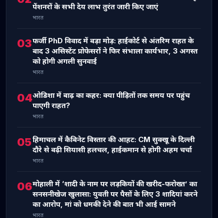
पेंशनरों के सभी देय लाभ तुरंत जारी किए जाएं
भारत
फर्जी PhD विवाद में बड़ा मोड़: हाईकोर्ट से अंतरिम राहत के
03
बाद 3 असिस्टेंट प्रोफेसरों ने फिर संभाला कार्यभार, 3 अगस्त
को होगी अगली सुनवाई
भारत
ओडिशा में बाढ़ का कहर: क्या पीड़ितों तक समय पर पहुंच
04
पाएगी राहत?
भारत
हिमाचल में कैबिनेट विस्तार की आहट: CM सुक्खू के दिल्ली
05
दौरे से बढ़ी सियासी हलचल, हाईकमान से होगी अहम चर्चा
भारत
मोहाली में ‘शादी के नाम पर लड़कियों की खरीद-फरोख्त’ का
06
सनसनीखेज खुलासा: युवती पर पैसों के लिए 3 शादियां करने
का आरोप, मां को धमकी देने की बात भी आई सामने
भारत