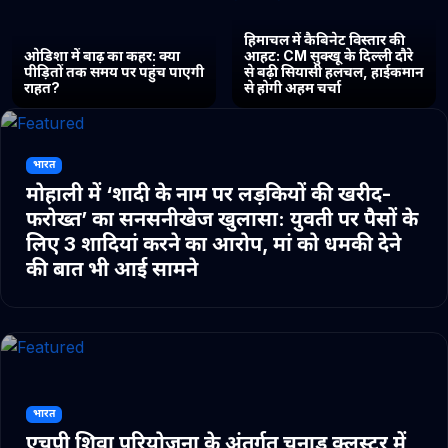
हिमाचल में कैबिनेट विस्तार की
ओडिशा में बाढ़ का कहर: क्या
आहट: CM सुक्खू के दिल्ली दौरे
पीड़ितों तक समय पर पहुंच पाएगी
से बढ़ी सियासी हलचल, हाईकमान
राहत?
से होगी अहम चर्चा
भारत
मोहाली में ‘शादी के नाम पर लड़कियों की खरीद-
फरोख्त’ का सनसनीखेज खुलासा: युवती पर पैसों के
लिए 3 शादियां करने का आरोप, मां को धमकी देने
की बात भी आई सामने
भारत
एचपी शिवा परियोजना के अंतर्गत चुनाड क्लस्टर में