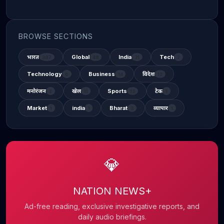
BROWSE SECTIONS
भारत
Global
India
Tech
337
48
31
2
Technology
Business
विदेश
6
14
12
मनोरंजन
खेल
Sports
टेक
2
11
13
1
Market
india
Bharat
व्यापार
1
1
3
1
💎
NATION NEWS+
Ad-free reading, exclusive investigative reports, and
daily audio briefings.