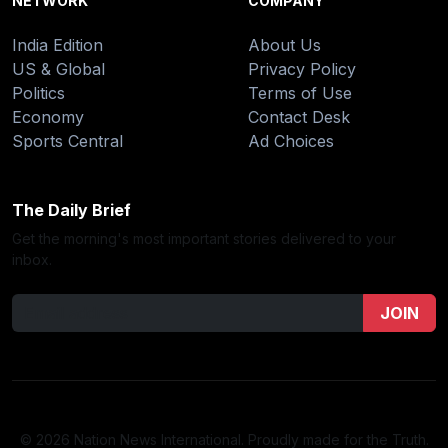
NETWORK
COMPANY
India Edition
About Us
US & Global
Privacy Policy
Politics
Terms of Use
Economy
Contact Desk
Sports Central
Ad Choices
The Daily Brief
Get the morning's most important stories delivered to your
inbox.
JOIN
© 2026 Nation News International. Proudly made for the Truth.