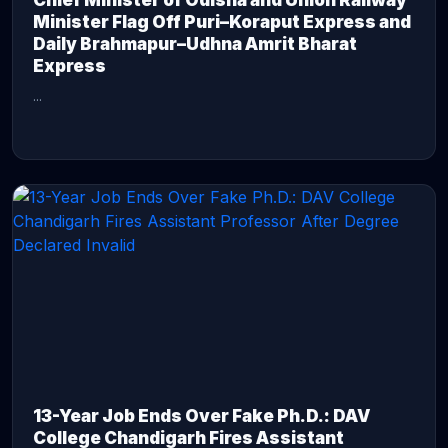
Chief Minister of Odisha and Union Railway
Minister Flag Off Puri–Koraput Express and
Daily Brahmapur–Udhna Amrit Bharat
Express
...
CONTINUE READING →
13-Year Job Ends Over Fake Ph.D.: DAV
College Chandigarh Fires Assistant