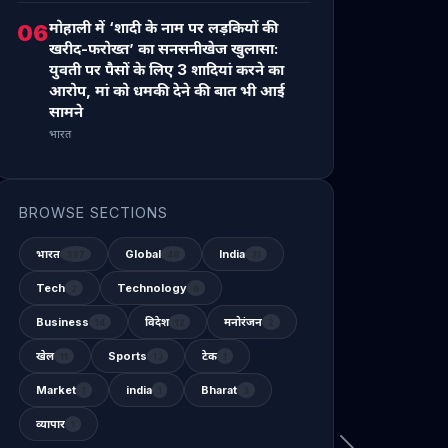
मोहाली में ‘शादी के नाम पर लड़कियों की
06
खरीद-फरोख्त’ का सनसनीखेज खुलासा:
युवती पर पैसों के लिए 3 शादियां करने का
आरोप, मां को धमकी देने की बात भी आई
सामने
भारत
BROWSE SECTIONS
भारत
Global
India
337
48
31
Tech
Technology
2
6
Business
विदेश
मनोरंजन
14
12
2
खेल
Sports
टेक
11
13
1
Market
india
Bharat
1
1
3
व्यापार
1