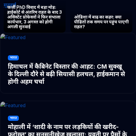
फर्जी PhD विवाद में बड़ा मोड़:
हाईकोर्ट से अंतरिम राहत के बाद 3
असिस्टेंट प्रोफेसरों ने फिर संभाला
ओडिशा में बाढ़ का कहर: क्या
कार्यभार, 3 अगस्त को होगी
पीड़ितों तक समय पर पहुंच पाएगी
अगली सुनवाई
राहत?
भारत
हिमाचल में कैबिनेट विस्तार की आहट: CM सुक्खू
के दिल्ली दौरे से बढ़ी सियासी हलचल, हाईकमान से
होगी अहम चर्चा
भारत
मोहाली में ‘शादी के नाम पर लड़कियों की खरीद-
फरोख्त’ का सनसनीखेज खुलासा: युवती पर पैसों के