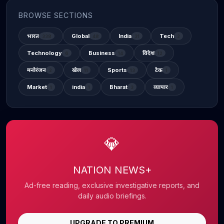
BROWSE SECTIONS
भारत
Global
India
Tech
338
48
31
2
Technology
Business
विदेश
6
14
12
मनोरंजन
खेल
Sports
टेक
2
11
13
1
Market
india
Bharat
व्यापार
1
1
3
1
💎
NATION NEWS+
Ad-free reading, exclusive investigative reports, and
daily audio briefings.
UPGRADE TO PREMIUM