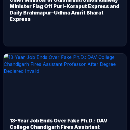
Chief Minister of Odisha and Union Railway
Minister Flag Off Puri–Koraput Express and
Daily Brahmapur–Udhna Amrit Bharat
Express
...
CONTINUE READING →
13-Year Job Ends Over Fake Ph.D.: DAV
College Chandigarh Fires Assistant