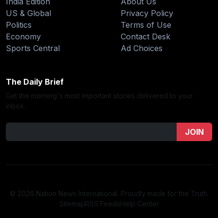
India Edition
About Us
US & Global
Privacy Policy
Politics
Terms of Use
Economy
Contact Desk
Sports Central
Ad Choices
The Daily Brief
Get the morning's most important stories delivered to your
inbox.
JOIN
© 2026 Nation News International. Proudly made for the Truth.
Sitemap
RSS Feeds
Help Center