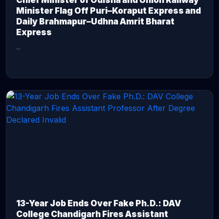
Chief Minister of Odisha and Union Railway
Minister Flag Off Puri–Koraput Express and
Daily Brahmapur–Udhna Amrit Bharat
Express
...
CONTINUE READING →
13-Year Job Ends Over Fake Ph.D.: DAV
College Chandigarh Fires Assistant