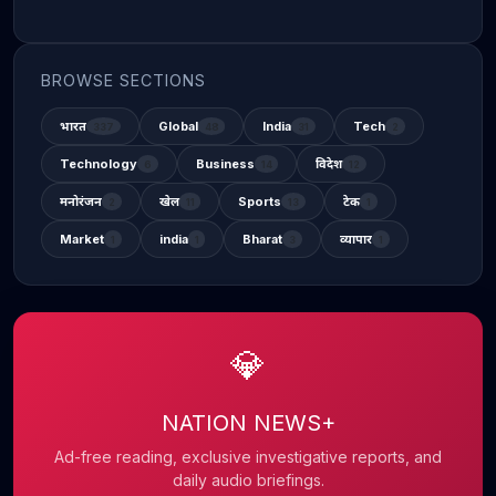
BROWSE SECTIONS
भारत
Global
India
Tech
337
48
31
2
Technology
Business
विदेश
6
14
12
मनोरंजन
खेल
Sports
टेक
2
11
13
1
Market
india
Bharat
व्यापार
1
1
3
1
💎
NATION NEWS+
Ad-free reading, exclusive investigative reports, and
daily audio briefings.