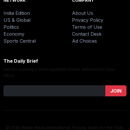
NETWORK
COMPANY
India Edition
About Us
US & Global
Privacy Policy
Politics
Terms of Use
Economy
Contact Desk
Sports Central
Ad Choices
The Daily Brief
Get the morning's most important stories delivered to your
inbox.
JOIN
© 2026 Nation News International. Proudly made for the Truth.