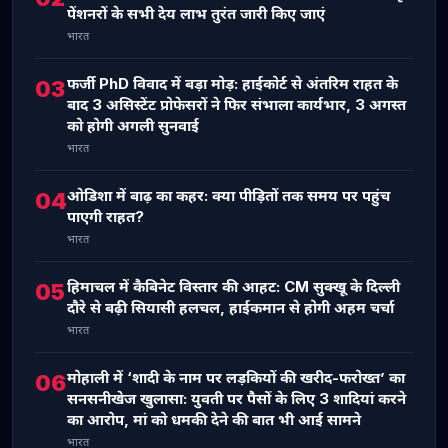
पेंशनरों के सभी देय लाभ तुरंत जारी किए जाएं
भारत
फर्जी PhD विवाद में बड़ा मोड़: हाईकोर्ट से अंतरिम राहत के
03
बाद 3 असिस्टेंट प्रोफेसरों ने फिर संभाला कार्यभार, 3 अगस्त
को होगी अगली सुनवाई
भारत
ओडिशा में बाढ़ का कहर: क्या पीड़ितों तक समय पर पहुंच
04
पाएगी राहत?
भारत
हिमाचल में कैबिनेट विस्तार की आहट: CM सुक्खू के दिल्ली
05
दौरे से बढ़ी सियासी हलचल, हाईकमान से होगी अहम चर्चा
भारत
मोहाली में ‘शादी के नाम पर लड़कियों की खरीद-फरोख्त’ का
06
सनसनीखेज खुलासा: युवती पर पैसों के लिए 3 शादियां करने
का आरोप, मां को धमकी देने की बात भी आई सामने
भारत