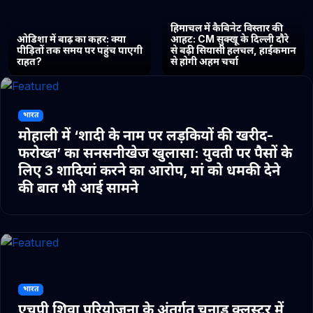
हिमाचल में कैबिनेट विस्तार की
ओडिशा में बाढ़ का कहर: क्या
आहट: CM सुक्खू के दिल्ली दौरे
पीड़ितों तक समय पर पहुंच पाएगी
से बढ़ी सियासी हलचल, हाईकमान
राहत?
से होगी अहम चर्चा
भारत
मोहाली में ‘शादी के नाम पर लड़कियों की खरीद-
फरोख्त’ का सनसनीखेज खुलासा: युवती पर पैसों के
लिए 3 शादियां करने का आरोप, मां को धमकी देने
की बात भी आई सामने
भारत
एचपी शिवा परियोजना के अंतर्गत चुनाड क्लस्टर में