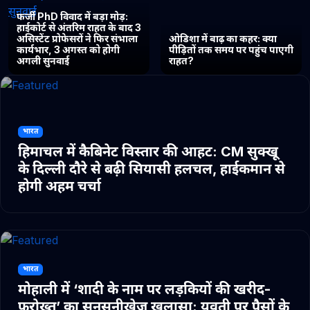
फर्जी PhD विवाद में बड़ा मोड़:
हाईकोर्ट से अंतरिम राहत के बाद 3
असिस्टेंट प्रोफेसरों ने फिर संभाला
ओडिशा में बाढ़ का कहर: क्या
कार्यभार, 3 अगस्त को होगी
पीड़ितों तक समय पर पहुंच पाएगी
अगली सुनवाई
राहत?
भारत
हिमाचल में कैबिनेट विस्तार की आहट: CM सुक्खू
के दिल्ली दौरे से बढ़ी सियासी हलचल, हाईकमान से
होगी अहम चर्चा
भारत
मोहाली में ‘शादी के नाम पर लड़कियों की खरीद-
फरोख्त’ का सनसनीखेज खुलासा: युवती पर पैसों के