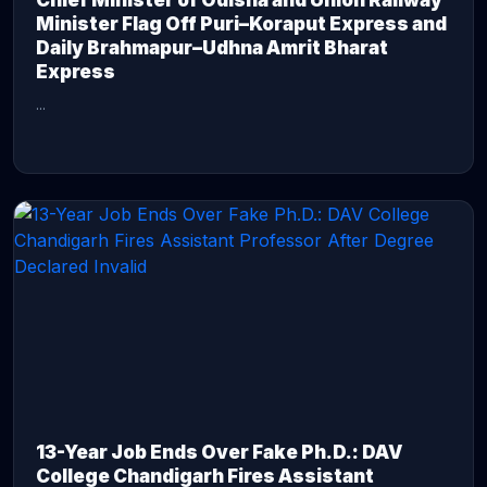
Chief Minister of Odisha and Union Railway
Minister Flag Off Puri–Koraput Express and
Daily Brahmapur–Udhna Amrit Bharat
Express
...
CONTINUE READING →
13-Year Job Ends Over Fake Ph.D.: DAV
College Chandigarh Fires Assistant