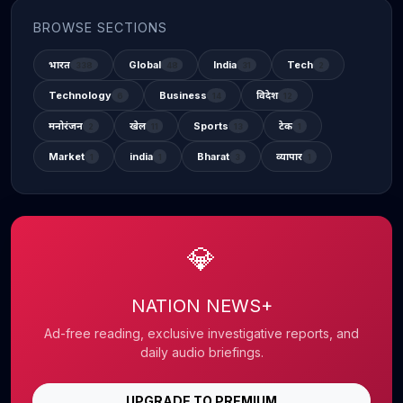
BROWSE SECTIONS
भारत
Global
India
Tech
338
48
31
2
Technology
Business
विदेश
6
14
12
मनोरंजन
खेल
Sports
टेक
2
11
13
1
Market
india
Bharat
व्यापार
1
1
3
1
💎
NATION NEWS+
Ad-free reading, exclusive investigative reports, and
daily audio briefings.
UPGRADE TO PREMIUM