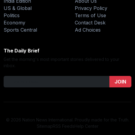
India Edition
About Us
US & Global
Privacy Policy
Politics
Terms of Use
Economy
Contact Desk
Sports Central
Ad Choices
The Daily Brief
Get the morning's most important stories delivered to your
inbox.
JOIN
© 2026 Nation News International. Proudly made for the Truth.
Sitemap
RSS Feeds
Help Center