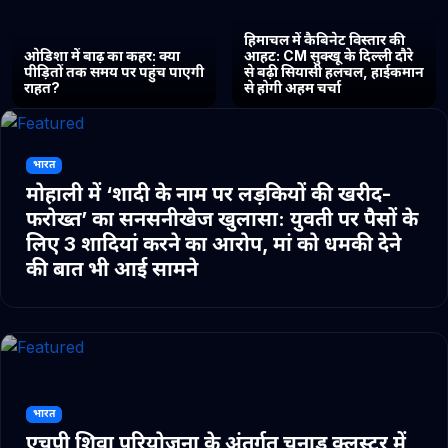
हिमाचल में कैबिनेट विस्तार की
ओडिशा में बाढ़ का कहर: क्या
आहट: CM सुक्खू के दिल्ली दौरे
पीड़ितों तक समय पर पहुंच पाएगी
से बढ़ी सियासी हलचल, हाईकमान
राहत?
से होगी अहम चर्चा
भारत
मोहाली में ‘शादी के नाम पर लड़कियों की खरीद-
फरोख्त’ का सनसनीखेज खुलासा: युवती पर पैसों के
लिए 3 शादियां करने का आरोप, मां को धमकी देने
की बात भी आई सामने
भारत
एचपी शिवा परियोजना के अंतर्गत चुनाड क्लस्टर में