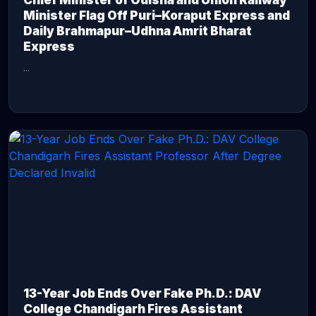
Chief Minister of Odisha and Union Railway
Minister Flag Off Puri–Koraput Express and
Daily Brahmapur–Udhna Amrit Bharat
Express
...
CONTINUE READING →
13-Year Job Ends Over Fake Ph.D.: DAV
College Chandigarh Fires Assistant