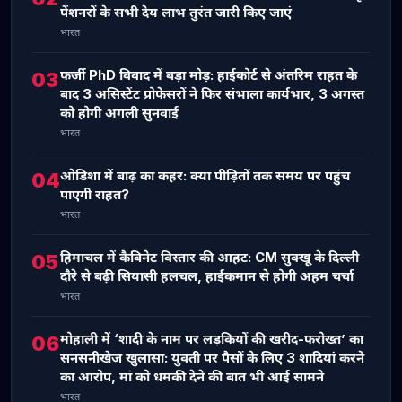
पेंशनरों के सभी देय लाभ तुरंत जारी किए जाएं
भारत
फर्जी PhD विवाद में बड़ा मोड़: हाईकोर्ट से अंतरिम राहत के
03
बाद 3 असिस्टेंट प्रोफेसरों ने फिर संभाला कार्यभार, 3 अगस्त
को होगी अगली सुनवाई
भारत
ओडिशा में बाढ़ का कहर: क्या पीड़ितों तक समय पर पहुंच
04
पाएगी राहत?
भारत
हिमाचल में कैबिनेट विस्तार की आहट: CM सुक्खू के दिल्ली
05
दौरे से बढ़ी सियासी हलचल, हाईकमान से होगी अहम चर्चा
भारत
मोहाली में ‘शादी के नाम पर लड़कियों की खरीद-फरोख्त’ का
06
सनसनीखेज खुलासा: युवती पर पैसों के लिए 3 शादियां करने
का आरोप, मां को धमकी देने की बात भी आई सामने
भारत