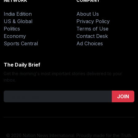
NETWORK
COMPANY
India Edition
About Us
US & Global
Privacy Policy
Politics
Terms of Use
Economy
Contact Desk
Sports Central
Ad Choices
The Daily Brief
Get the morning's most important stories delivered to your
inbox.
JOIN
© 2026 Nation News International. Proudly made for the Truth.