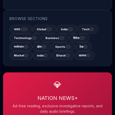
BROWSE SECTIONS
भारत
Global
India
Tech
337
48
31
2
Technology
Business
विदेश
6
14
12
मनोरंजन
खेल
Sports
टेक
2
11
13
1
Market
india
Bharat
व्यापार
1
1
3
1
💎
NATION NEWS+
Ad-free reading, exclusive investigative reports, and
daily audio briefings.