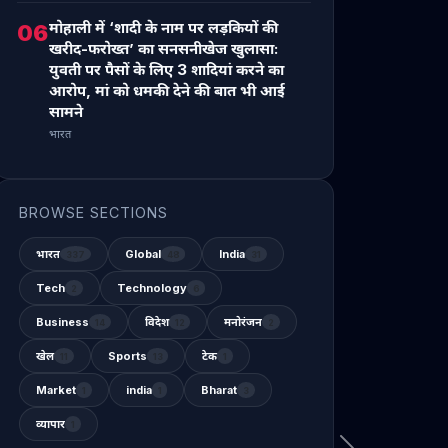
मोहाली में ‘शादी के नाम पर लड़कियों की
06
खरीद-फरोख्त’ का सनसनीखेज खुलासा:
युवती पर पैसों के लिए 3 शादियां करने का
आरोप, मां को धमकी देने की बात भी आई
सामने
भारत
BROWSE SECTIONS
भारत
Global
India
337
48
31
Tech
Technology
2
6
Business
विदेश
मनोरंजन
14
12
2
खेल
Sports
टेक
11
13
1
Market
india
Bharat
1
1
3
व्यापार
1