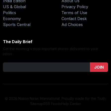
India Edition
About Us
US & Global
Privacy Policy
Politics
Terms of Use
Economy
Contact Desk
Sports Central
Ad Choices
The Daily Brief
Get the morning's most important stories delivered to your
inbox.
JOIN
© 2026 Nation News International. Proudly made for the Truth.
Sitemap
RSS Feeds
Help Center