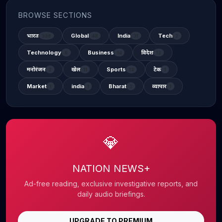
BROWSE SECTIONS
भारत
Global
India
Tech
338
48
31
2
Technology
Business
विदेश
6
14
12
मनोरंजन
खेल
Sports
टेक
2
11
13
1
Market
india
Bharat
व्यापार
1
1
3
1
💎
NATION NEWS+
Ad-free reading, exclusive investigative reports, and
daily audio briefings.
UPGRADE TO PREMIUM