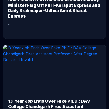
Chief Minister of Odisha and Union Railway
Minister Flag Off Puri–Koraput Express and
Daily Brahmapur–Udhna Amrit Bharat
Express
...
CONTINUE READING →
13-Year Job Ends Over Fake Ph.D.: DAV
College Chandigarh Fires Assistant