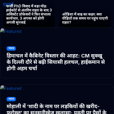
फर्जी PhD विवाद में बड़ा मोड़:
हाईकोर्ट से अंतरिम राहत के बाद 3
असिस्टेंट प्रोफेसरों ने फिर संभाला
ओडिशा में बाढ़ का कहर: क्या
कार्यभार, 3 अगस्त को होगी
पीड़ितों तक समय पर पहुंच पाएगी
अगली सुनवाई
राहत?
भारत
हिमाचल में कैबिनेट विस्तार की आहट: CM सुक्खू
के दिल्ली दौरे से बढ़ी सियासी हलचल, हाईकमान से
होगी अहम चर्चा
भारत
मोहाली में ‘शादी के नाम पर लड़कियों की खरीद-
फरोख्त’ का सनसनीखेज खुलासा: युवती पर पैसों के