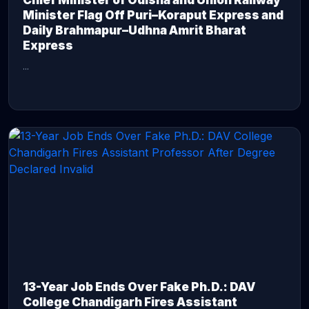
Chief Minister of Odisha and Union Railway
Minister Flag Off Puri–Koraput Express and
Daily Brahmapur–Udhna Amrit Bharat
Express
...
CONTINUE READING →
13-Year Job Ends Over Fake Ph.D.: DAV
College Chandigarh Fires Assistant