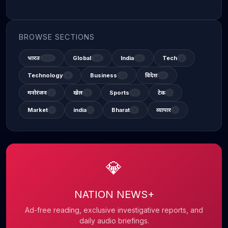
BROWSE SECTIONS
भारत
Global
India
Tech
337
48
31
2
Technology
Business
विदेश
6
14
12
मनोरंजन
खेल
Sports
टेक
2
11
13
1
Market
india
Bharat
व्यापार
1
1
3
1
💎
NATION NEWS+
Ad-free reading, exclusive investigative reports, and
daily audio briefings.