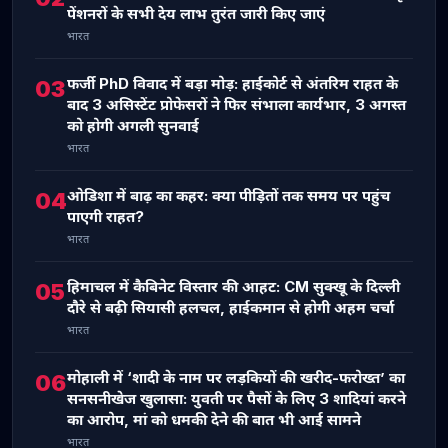
पेंशनरों के सभी देय लाभ तुरंत जारी किए जाएं
भारत
फर्जी PhD विवाद में बड़ा मोड़: हाईकोर्ट से अंतरिम राहत के
03
बाद 3 असिस्टेंट प्रोफेसरों ने फिर संभाला कार्यभार, 3 अगस्त
को होगी अगली सुनवाई
भारत
ओडिशा में बाढ़ का कहर: क्या पीड़ितों तक समय पर पहुंच
04
पाएगी राहत?
भारत
हिमाचल में कैबिनेट विस्तार की आहट: CM सुक्खू के दिल्ली
05
दौरे से बढ़ी सियासी हलचल, हाईकमान से होगी अहम चर्चा
भारत
मोहाली में ‘शादी के नाम पर लड़कियों की खरीद-फरोख्त’ का
06
सनसनीखेज खुलासा: युवती पर पैसों के लिए 3 शादियां करने
का आरोप, मां को धमकी देने की बात भी आई सामने
भारत