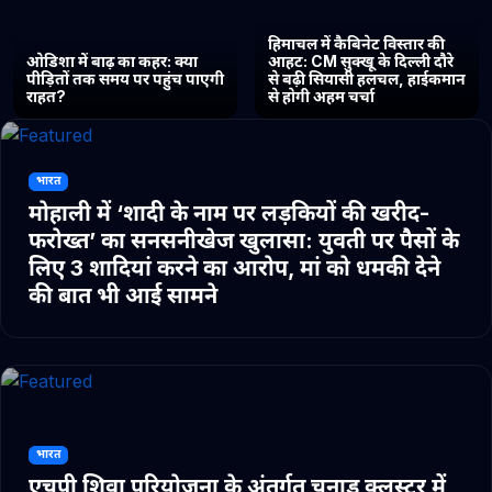
हिमाचल में कैबिनेट विस्तार की
ओडिशा में बाढ़ का कहर: क्या
आहट: CM सुक्खू के दिल्ली दौरे
पीड़ितों तक समय पर पहुंच पाएगी
से बढ़ी सियासी हलचल, हाईकमान
राहत?
से होगी अहम चर्चा
भारत
मोहाली में ‘शादी के नाम पर लड़कियों की खरीद-
फरोख्त’ का सनसनीखेज खुलासा: युवती पर पैसों के
लिए 3 शादियां करने का आरोप, मां को धमकी देने
की बात भी आई सामने
भारत
एचपी शिवा परियोजना के अंतर्गत चुनाड क्लस्टर में