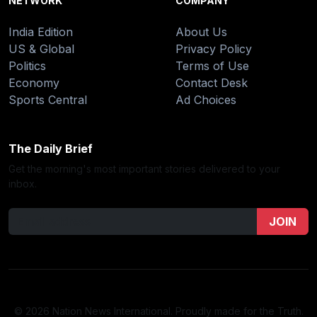
NETWORK
COMPANY
India Edition
About Us
US & Global
Privacy Policy
Politics
Terms of Use
Economy
Contact Desk
Sports Central
Ad Choices
The Daily Brief
Get the morning's most important stories delivered to your
inbox.
JOIN
© 2026 Nation News International. Proudly made for the Truth.