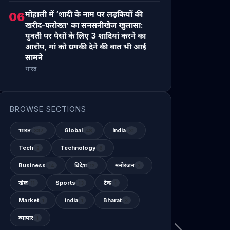
मोहाली में ‘शादी के नाम पर लड़कियों की
06
खरीद-फरोख्त’ का सनसनीखेज खुलासा:
युवती पर पैसों के लिए 3 शादियां करने का
आरोप, मां को धमकी देने की बात भी आई
सामने
भारत
BROWSE SECTIONS
भारत
Global
India
337
48
31
Tech
Technology
2
6
Business
विदेश
मनोरंजन
14
12
2
खेल
Sports
टेक
11
13
1
Market
india
Bharat
1
1
3
व्यापार
1