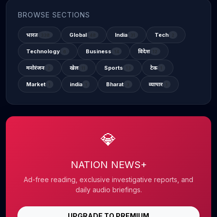
BROWSE SECTIONS
भारत
Global
India
Tech
338
48
31
2
Technology
Business
विदेश
6
14
12
मनोरंजन
खेल
Sports
टेक
2
11
13
1
Market
india
Bharat
व्यापार
1
1
3
1
💎
NATION NEWS+
Ad-free reading, exclusive investigative reports, and
daily audio briefings.
UPGRADE TO PREMIUM