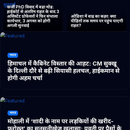
फर्जी PhD विवाद में बड़ा मोड़:
हाईकोर्ट से अंतरिम राहत के बाद 3
असिस्टेंट प्रोफेसरों ने फिर संभाला
ओडिशा में बाढ़ का कहर: क्या
कार्यभार, 3 अगस्त को होगी
पीड़ितों तक समय पर पहुंच पाएगी
अगली सुनवाई
राहत?
भारत
हिमाचल में कैबिनेट विस्तार की आहट: CM सुक्खू
के दिल्ली दौरे से बढ़ी सियासी हलचल, हाईकमान से
होगी अहम चर्चा
भारत
मोहाली में ‘शादी के नाम पर लड़कियों की खरीद-
फरोख्त’ का सनसनीखेज खुलासा: युवती पर पैसों के