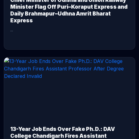
Chief Minister of Odisha and Union Railway
Minister Flag Off Puri–Koraput Express and
Daily Brahmapur–Udhna Amrit Bharat
Express
...
CONTINUE READING →
13-Year Job Ends Over Fake Ph.D.: DAV
College Chandigarh Fires Assistant