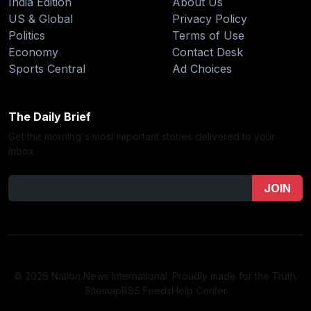
India Edition
About Us
US & Global
Privacy Policy
Politics
Terms of Use
Economy
Contact Desk
Sports Central
Ad Choices
The Daily Brief
Get the morning's most important stories delivered to your
inbox.
JOIN
© 2026 Nation News International. Proudly made for the Truth.
Sitemap
RSS Feeds
Help Center