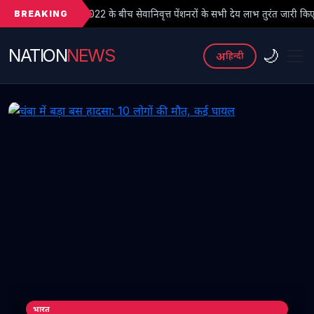
BREAKING
2 के बीच सेवानिवृत्त पेंशनरों के सभी देय लाभ तुरंत जारी किए जाएं
● फर्ज
NATION
NEWS
🌙
अ
हिन्दी
भारत