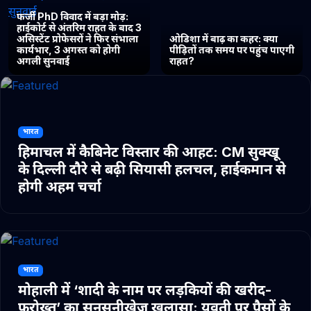
फर्जी PhD विवाद में बड़ा मोड़:
हाईकोर्ट से अंतरिम राहत के बाद 3
असिस्टेंट प्रोफेसरों ने फिर संभाला
ओडिशा में बाढ़ का कहर: क्या
कार्यभार, 3 अगस्त को होगी
पीड़ितों तक समय पर पहुंच पाएगी
अगली सुनवाई
राहत?
भारत
हिमाचल में कैबिनेट विस्तार की आहट: CM सुक्खू
के दिल्ली दौरे से बढ़ी सियासी हलचल, हाईकमान से
होगी अहम चर्चा
भारत
मोहाली में ‘शादी के नाम पर लड़कियों की खरीद-
फरोख्त’ का सनसनीखेज खुलासा: युवती पर पैसों के