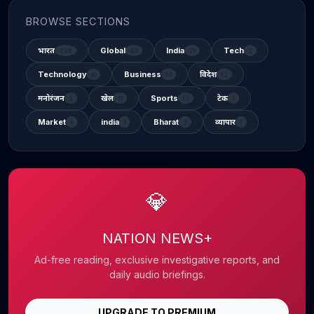
BROWSE SECTIONS
भारत
Global
India
Tech
338
48
31
2
Technology
Business
विदेश
6
14
12
मनोरंजन
खेल
Sports
टेक
2
11
13
1
Market
india
Bharat
व्यापार
1
1
3
1
💎
NATION NEWS+
Ad-free reading, exclusive investigative reports, and
daily audio briefings.
UPGRADE TO PREMIUM