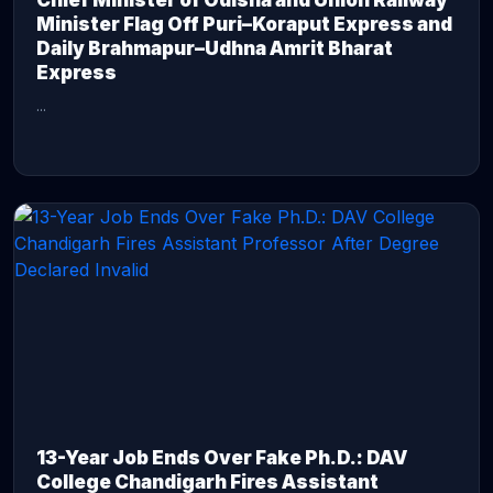
Chief Minister of Odisha and Union Railway
Minister Flag Off Puri–Koraput Express and
Daily Brahmapur–Udhna Amrit Bharat
Express
...
CONTINUE READING →
13-Year Job Ends Over Fake Ph.D.: DAV
College Chandigarh Fires Assistant