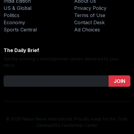
India Edition
About Us
US & Global
Privacy Policy
Politics
Terms of Use
Economy
Contact Desk
Sports Central
Ad Choices
The Daily Brief
Get the morning's most important stories delivered to your
inbox.
JOIN
© 2026 Nation News International. Proudly made for the Truth.
Sitemap
RSS Feeds
Help Center