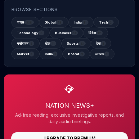
BROWSE SECTIONS
भारत
Global
India
Tech
338
48
31
2
Technology
Business
विदेश
6
14
12
मनोरंजन
खेल
Sports
टेक
2
11
13
1
Market
india
Bharat
व्यापार
1
1
3
1
💎
NATION NEWS+
Ad-free reading, exclusive investigative reports, and
daily audio briefings.
UPGRADE TO PREMIUM