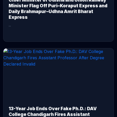
Chief Minister of Odisha and Union Railway
Minister Flag Off Puri–Koraput Express and
Daily Brahmapur–Udhna Amrit Bharat
Express
...
CONTINUE READING →
13-Year Job Ends Over Fake Ph.D.: DAV
College Chandigarh Fires Assistant