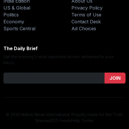
India Edition
About Us
US & Global
Privacy Policy
Politics
Terms of Use
Economy
Contact Desk
Sports Central
Ad Choices
The Daily Brief
Get the morning's most important stories delivered to your
inbox.
JOIN
© 2026 Nation News International. Proudly made for the Truth.
Sitemap
RSS Feeds
Help Center