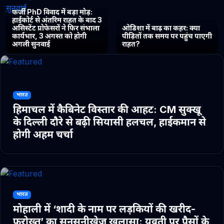
फर्जी PhD विवाद में बड़ा मोड़:
हाईकोर्ट से अंतरिम राहत के बाद 3
असिस्टेंट प्रोफेसरों ने फिर संभाला
ओडिशा में बाढ़ का कहर: क्या
कार्यभार, 3 अगस्त को होगी
पीड़ितों तक समय पर पहुंच पाएगी
अगली सुनवाई
राहत?
भारत
हिमाचल में कैबिनेट विस्तार की आहट: CM सुक्खू
के दिल्ली दौरे से बढ़ी सियासी हलचल, हाईकमान से
होगी अहम चर्चा
भारत
मोहाली में ‘शादी के नाम पर लड़कियों की खरीद-
फरोख्त’ का सनसनीखेज खुलासा: युवती पर पैसों के