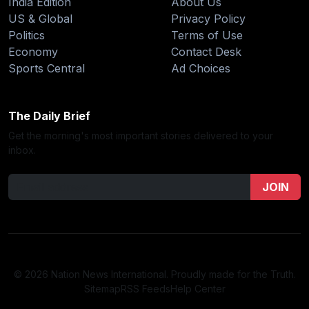
India Edition
About Us
US & Global
Privacy Policy
Politics
Terms of Use
Economy
Contact Desk
Sports Central
Ad Choices
The Daily Brief
Get the morning's most important stories delivered to your
inbox.
JOIN
© 2026 Nation News International. Proudly made for the Truth.
Sitemap
RSS Feeds
Help Center