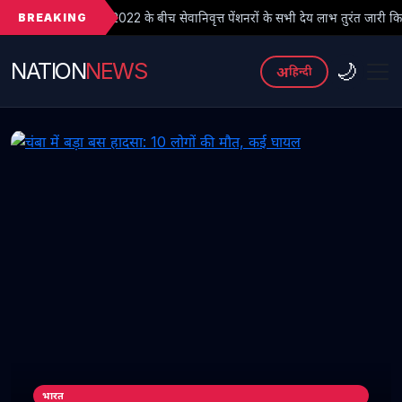
BREAKING
22 के बीच सेवानिवृत्त पेंशनरों के सभी देय लाभ तुरंत जारी किए जाएं
● फर
NATION
NEWS
🌙
अ
हिन्दी
भारत