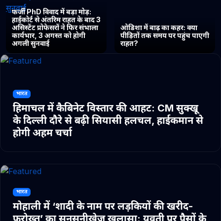
फर्जी PhD विवाद में बड़ा मोड़:
हाईकोर्ट से अंतरिम राहत के बाद 3
असिस्टेंट प्रोफेसरों ने फिर संभाला
ओडिशा में बाढ़ का कहर: क्या
कार्यभार, 3 अगस्त को होगी
पीड़ितों तक समय पर पहुंच पाएगी
अगली सुनवाई
राहत?
भारत
हिमाचल में कैबिनेट विस्तार की आहट: CM सुक्खू
के दिल्ली दौरे से बढ़ी सियासी हलचल, हाईकमान से
होगी अहम चर्चा
भारत
मोहाली में ‘शादी के नाम पर लड़कियों की खरीद-
फरोख्त’ का सनसनीखेज खुलासा: युवती पर पैसों के