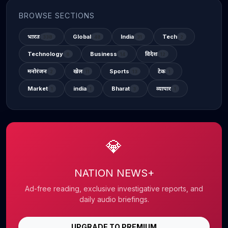
BROWSE SECTIONS
भारत
Global
India
Tech
338
48
31
2
Technology
Business
विदेश
6
14
12
मनोरंजन
खेल
Sports
टेक
2
11
13
1
Market
india
Bharat
व्यापार
1
1
3
1
💎
NATION NEWS+
Ad-free reading, exclusive investigative reports, and
daily audio briefings.
UPGRADE TO PREMIUM