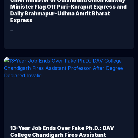
Chief Minister of Odisha and Union Railway
Minister Flag Off Puri–Koraput Express and
Daily Brahmapur–Udhna Amrit Bharat
Express
...
CONTINUE READING →
13-Year Job Ends Over Fake Ph.D.: DAV
College Chandigarh Fires Assistant