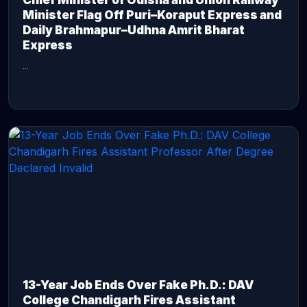
Chief Minister of Odisha and Union Railway
Minister Flag Off Puri–Koraput Express and
Daily Brahmapur–Udhna Amrit Bharat
Express
...
CONTINUE READING →
13-Year Job Ends Over Fake Ph.D.: DAV
College Chandigarh Fires Assistant