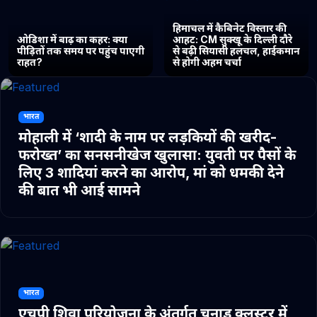
हिमाचल में कैबिनेट विस्तार की
ओडिशा में बाढ़ का कहर: क्या
आहट: CM सुक्खू के दिल्ली दौरे
पीड़ितों तक समय पर पहुंच पाएगी
से बढ़ी सियासी हलचल, हाईकमान
राहत?
से होगी अहम चर्चा
भारत
मोहाली में ‘शादी के नाम पर लड़कियों की खरीद-
फरोख्त’ का सनसनीखेज खुलासा: युवती पर पैसों के
लिए 3 शादियां करने का आरोप, मां को धमकी देने
की बात भी आई सामने
भारत
एचपी शिवा परियोजना के अंतर्गत चुनाड क्लस्टर में