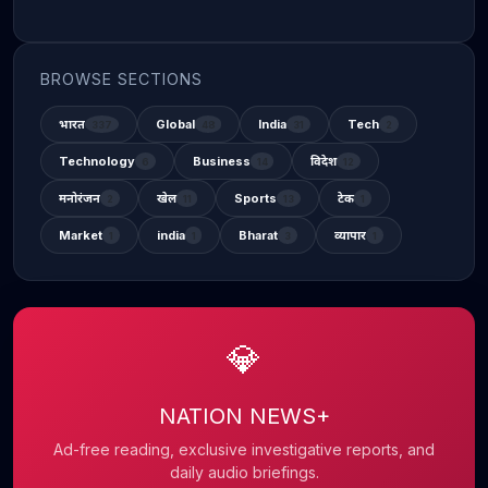
BROWSE SECTIONS
भारत
Global
India
Tech
337
48
31
2
Technology
Business
विदेश
6
14
12
मनोरंजन
खेल
Sports
टेक
2
11
13
1
Market
india
Bharat
व्यापार
1
1
3
1
💎
NATION NEWS+
Ad-free reading, exclusive investigative reports, and
daily audio briefings.