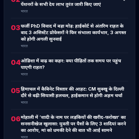
पेंशनरों के सभी देय लाभ तुरंत जारी किए जाएं
भारत
फर्जी PhD विवाद में बड़ा मोड़: हाईकोर्ट से अंतरिम राहत के
03
बाद 3 असिस्टेंट प्रोफेसरों ने फिर संभाला कार्यभार, 3 अगस्त
को होगी अगली सुनवाई
भारत
ओडिशा में बाढ़ का कहर: क्या पीड़ितों तक समय पर पहुंच
04
पाएगी राहत?
भारत
हिमाचल में कैबिनेट विस्तार की आहट: CM सुक्खू के दिल्ली
05
दौरे से बढ़ी सियासी हलचल, हाईकमान से होगी अहम चर्चा
भारत
मोहाली में ‘शादी के नाम पर लड़कियों की खरीद-फरोख्त’ का
06
सनसनीखेज खुलासा: युवती पर पैसों के लिए 3 शादियां करने
का आरोप, मां को धमकी देने की बात भी आई सामने
भारत