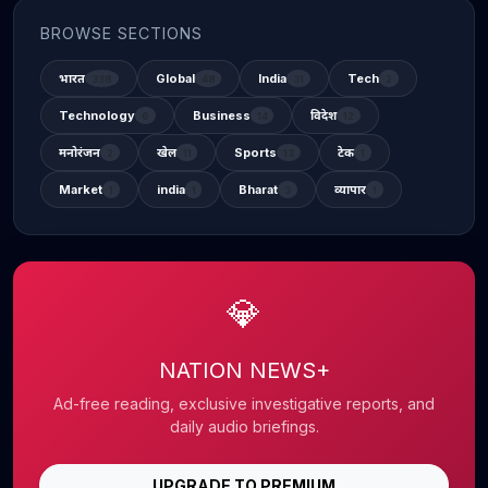
BROWSE SECTIONS
भारत
Global
India
Tech
338
48
31
2
Technology
Business
विदेश
6
14
12
मनोरंजन
खेल
Sports
टेक
2
11
13
1
Market
india
Bharat
व्यापार
1
1
3
1
💎
NATION NEWS+
Ad-free reading, exclusive investigative reports, and
daily audio briefings.
UPGRADE TO PREMIUM