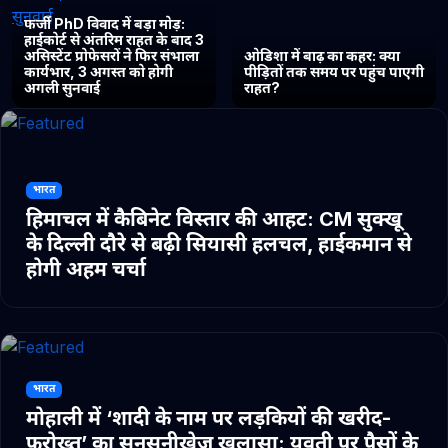
फर्जी PhD विवाद में बड़ा मोड़:
हाईकोर्ट से अंतरिम राहत के बाद 3
असिस्टेंट प्रोफेसरों ने फिर संभाला
ओडिशा में बाढ़ का कहर: क्या
कार्यभार, 3 अगस्त को होगी
पीड़ितों तक समय पर पहुंच पाएगी
अगली सुनवाई
राहत?
भारत
हिमाचल में कैबिनेट विस्तार की आहट: CM सुक्खू
के दिल्ली दौरे से बढ़ी सियासी हलचल, हाईकमान से
होगी अहम चर्चा
भारत
मोहाली में ‘शादी के नाम पर लड़कियों की खरीद-
फरोख्त’ का सनसनीखेज खुलासा: युवती पर पैसों के