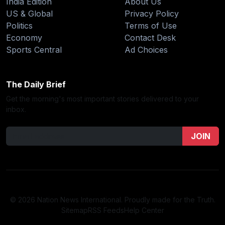
India Edition
About Us
US & Global
Privacy Policy
Politics
Terms of Use
Economy
Contact Desk
Sports Central
Ad Choices
The Daily Brief
Get the morning's most important stories delivered to your
inbox.
JOIN
© 2026 Nation News International. Proudly made for the Truth.
Sitemap
RSS Feeds
Help Center