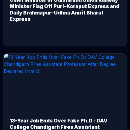
Chief Minister of Odisha and Union Railway
Minister Flag Off Puri–Koraput Express and
Daily Brahmapur–Udhna Amrit Bharat
Express
...
CONTINUE READING →
13-Year Job Ends Over Fake Ph.D.: DAV
College Chandigarh Fires Assistant