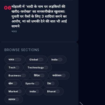
मोहाली में ‘शादी के नाम पर लड़कियों की
06
खरीद-फरोख्त’ का सनसनीखेज खुलासा:
युवती पर पैसों के लिए 3 शादियां करने का
आरोप, मां को धमकी देने की बात भी आई
सामने
भारत
BROWSE SECTIONS
भारत
Global
India
337
48
31
Tech
Technology
2
6
Business
विदेश
मनोरंजन
14
12
2
खेल
Sports
टेक
11
13
1
Market
india
Bharat
1
1
3
व्यापार
1