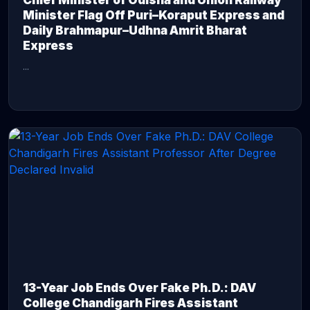
Chief Minister of Odisha and Union Railway
Minister Flag Off Puri–Koraput Express and
Daily Brahmapur–Udhna Amrit Bharat
Express
...
CONTINUE READING →
13-Year Job Ends Over Fake Ph.D.: DAV
College Chandigarh Fires Assistant