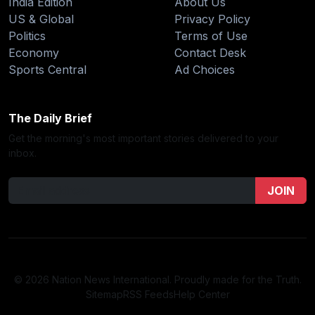
India Edition
About Us
US & Global
Privacy Policy
Politics
Terms of Use
Economy
Contact Desk
Sports Central
Ad Choices
The Daily Brief
Get the morning's most important stories delivered to your
inbox.
JOIN
© 2026 Nation News International. Proudly made for the Truth.
Sitemap
RSS Feeds
Help Center