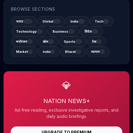
BROWSE SECTIONS
भारत
Global
India
Tech
338
48
31
2
Technology
Business
विदेश
6
14
12
मनोरंजन
खेल
Sports
टेक
2
11
13
1
Market
india
Bharat
व्यापार
1
1
3
1
💎
NATION NEWS+
Ad-free reading, exclusive investigative reports, and
daily audio briefings.
UPGRADE TO PREMIUM