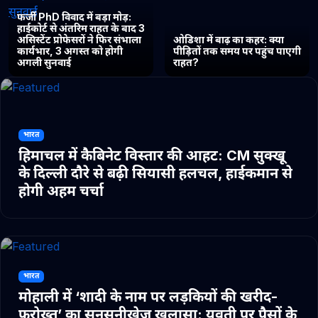
फर्जी PhD विवाद में बड़ा मोड़:
हाईकोर्ट से अंतरिम राहत के बाद 3
असिस्टेंट प्रोफेसरों ने फिर संभाला
ओडिशा में बाढ़ का कहर: क्या
कार्यभार, 3 अगस्त को होगी
पीड़ितों तक समय पर पहुंच पाएगी
अगली सुनवाई
राहत?
भारत
हिमाचल में कैबिनेट विस्तार की आहट: CM सुक्खू
के दिल्ली दौरे से बढ़ी सियासी हलचल, हाईकमान से
होगी अहम चर्चा
भारत
मोहाली में ‘शादी के नाम पर लड़कियों की खरीद-
फरोख्त’ का सनसनीखेज खुलासा: युवती पर पैसों के