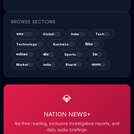
BROWSE SECTIONS
भारत
Global
India
Tech
337
48
31
2
Technology
Business
विदेश
6
14
12
मनोरंजन
खेल
Sports
टेक
2
11
13
1
Market
india
Bharat
व्यापार
1
1
3
1
💎
NATION NEWS+
Ad-free reading, exclusive investigative reports, and
daily audio briefings.