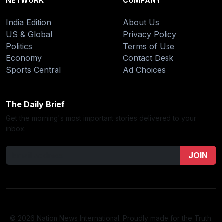
NETWORK
COMPANY
India Edition
About Us
US & Global
Privacy Policy
Politics
Terms of Use
Economy
Contact Desk
Sports Central
Ad Choices
The Daily Brief
Get the morning's most important stories delivered to your
inbox.
JOIN
© 2026 Nation News International. Proudly made for the Truth.