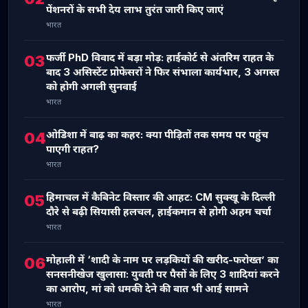
पेंशनरों के सभी देय लाभ तुरंत जारी किए जाएं
भारत
फर्जी PhD विवाद में बड़ा मोड़: हाईकोर्ट से अंतरिम राहत के
03
बाद 3 असिस्टेंट प्रोफेसरों ने फिर संभाला कार्यभार, 3 अगस्त
को होगी अगली सुनवाई
भारत
ओडिशा में बाढ़ का कहर: क्या पीड़ितों तक समय पर पहुंच
04
पाएगी राहत?
भारत
हिमाचल में कैबिनेट विस्तार की आहट: CM सुक्खू के दिल्ली
05
दौरे से बढ़ी सियासी हलचल, हाईकमान से होगी अहम चर्चा
भारत
मोहाली में ‘शादी के नाम पर लड़कियों की खरीद-फरोख्त’ का
06
सनसनीखेज खुलासा: युवती पर पैसों के लिए 3 शादियां करने
का आरोप, मां को धमकी देने की बात भी आई सामने
भारत