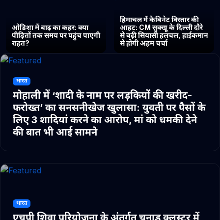
हिमाचल में कैबिनेट विस्तार की
ओडिशा में बाढ़ का कहर: क्या
आहट: CM सुक्खू के दिल्ली दौरे
पीड़ितों तक समय पर पहुंच पाएगी
से बढ़ी सियासी हलचल, हाईकमान
राहत?
से होगी अहम चर्चा
भारत
मोहाली में ‘शादी के नाम पर लड़कियों की खरीद-
फरोख्त’ का सनसनीखेज खुलासा: युवती पर पैसों के
लिए 3 शादियां करने का आरोप, मां को धमकी देने
की बात भी आई सामने
भारत
एचपी शिवा परियोजना के अंतर्गत चुनाड क्लस्टर में