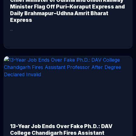
Chief Minister of Odisha and Union Railway
Minister Flag Off Puri–Koraput Express and
Daily Brahmapur–Udhna Amrit Bharat
Express
...
CONTINUE READING →
13-Year Job Ends Over Fake Ph.D.: DAV
College Chandigarh Fires Assistant