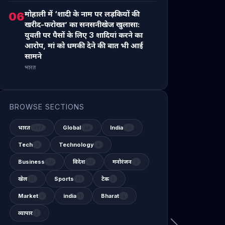
मोहाली में ‘शादी के नाम पर लड़कियों की
06
खरीद-फरोख्त’ का सनसनीखेज खुलासा:
युवती पर पैसों के लिए 3 शादियां करने का
आरोप, मां को धमकी देने की बात भी आई
सामने
भारत
BROWSE SECTIONS
भारत
Global
India
337
48
31
Tech
Technology
2
6
Business
विदेश
मनोरंजन
14
12
2
खेल
Sports
टेक
11
13
1
Market
india
Bharat
1
1
3
व्यापार
1