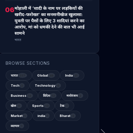
मोहाली में ‘शादी के नाम पर लड़कियों की
06
खरीद-फरोख्त’ का सनसनीखेज खुलासा:
युवती पर पैसों के लिए 3 शादियां करने का
आरोप, मां को धमकी देने की बात भी आई
सामने
भारत
BROWSE SECTIONS
भारत
Global
India
337
48
31
Tech
Technology
2
6
Business
विदेश
मनोरंजन
14
12
2
खेल
Sports
टेक
11
13
1
Market
india
Bharat
1
1
3
व्यापार
1