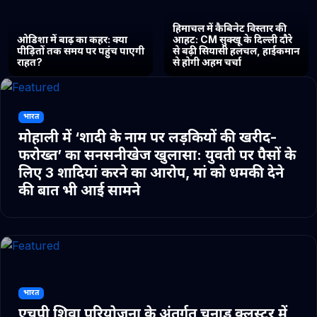
हिमाचल में कैबिनेट विस्तार की
ओडिशा में बाढ़ का कहर: क्या
आहट: CM सुक्खू के दिल्ली दौरे
पीड़ितों तक समय पर पहुंच पाएगी
से बढ़ी सियासी हलचल, हाईकमान
राहत?
से होगी अहम चर्चा
भारत
मोहाली में ‘शादी के नाम पर लड़कियों की खरीद-
फरोख्त’ का सनसनीखेज खुलासा: युवती पर पैसों के
लिए 3 शादियां करने का आरोप, मां को धमकी देने
की बात भी आई सामने
भारत
एचपी शिवा परियोजना के अंतर्गत चुनाड क्लस्टर में