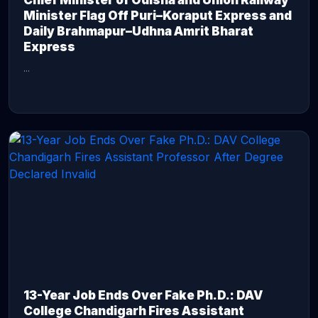
Chief Minister of Odisha and Union Railway
Minister Flag Off Puri–Koraput Express and
Daily Brahmapur–Udhna Amrit Bharat
Express
...
CONTINUE READING →
13-Year Job Ends Over Fake Ph.D.: DAV
College Chandigarh Fires Assistant