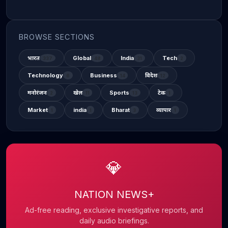
BROWSE SECTIONS
भारत
Global
India
Tech
337
48
31
2
Technology
Business
विदेश
6
14
12
मनोरंजन
खेल
Sports
टेक
2
11
13
1
Market
india
Bharat
व्यापार
1
1
3
1
💎
NATION NEWS+
Ad-free reading, exclusive investigative reports, and
daily audio briefings.