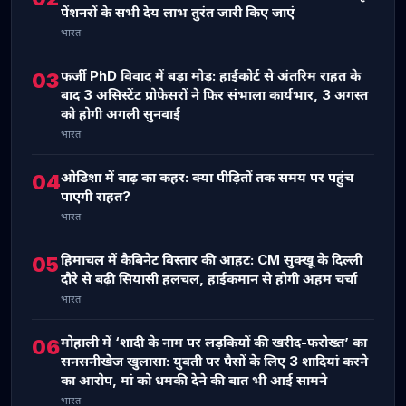
पेंशनरों के सभी देय लाभ तुरंत जारी किए जाएं
भारत
फर्जी PhD विवाद में बड़ा मोड़: हाईकोर्ट से अंतरिम राहत के
03
बाद 3 असिस्टेंट प्रोफेसरों ने फिर संभाला कार्यभार, 3 अगस्त
को होगी अगली सुनवाई
भारत
ओडिशा में बाढ़ का कहर: क्या पीड़ितों तक समय पर पहुंच
04
पाएगी राहत?
भारत
हिमाचल में कैबिनेट विस्तार की आहट: CM सुक्खू के दिल्ली
05
दौरे से बढ़ी सियासी हलचल, हाईकमान से होगी अहम चर्चा
भारत
मोहाली में ‘शादी के नाम पर लड़कियों की खरीद-फरोख्त’ का
06
सनसनीखेज खुलासा: युवती पर पैसों के लिए 3 शादियां करने
का आरोप, मां को धमकी देने की बात भी आई सामने
भारत