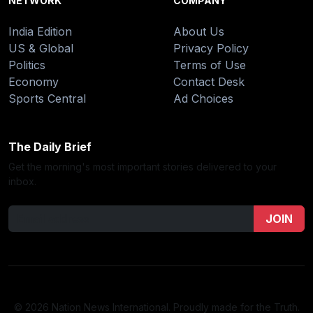
NETWORK
COMPANY
India Edition
About Us
US & Global
Privacy Policy
Politics
Terms of Use
Economy
Contact Desk
Sports Central
Ad Choices
The Daily Brief
Get the morning's most important stories delivered to your
inbox.
JOIN
© 2026 Nation News International. Proudly made for the Truth.