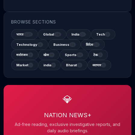
BROWSE SECTIONS
भारत
Global
India
Tech
337
48
31
2
Technology
Business
विदेश
6
14
12
मनोरंजन
खेल
Sports
टेक
2
11
13
1
Market
india
Bharat
व्यापार
1
1
3
1
💎
NATION NEWS+
Ad-free reading, exclusive investigative reports, and
daily audio briefings.