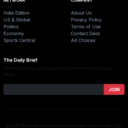
NETWORK
COMPANY
India Edition
About Us
US & Global
Privacy Policy
Politics
Terms of Use
Economy
Contact Desk
Sports Central
Ad Choices
The Daily Brief
Get the morning's most important stories delivered to your
inbox.
JOIN
© 2026 Nation News International. Proudly made for the Truth.