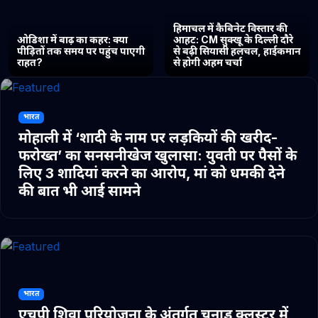
हिमाचल में कैबिनेट विस्तार की
ओडिशा में बाढ़ का कहर: क्या
आहट: CM सुक्खू के दिल्ली दौरे
पीड़ितों तक समय पर पहुंच पाएगी
से बढ़ी सियासी हलचल, हाईकमान
राहत?
से होगी अहम चर्चा
भारत
मोहाली में ‘शादी के नाम पर लड़कियों की खरीद-
फरोख्त’ का सनसनीखेज खुलासा: युवती पर पैसों के
लिए 3 शादियां करने का आरोप, मां को धमकी देने
की बात भी आई सामने
भारत
एचपी शिवा परियोजना के अंतर्गत चुनाड क्लस्टर में