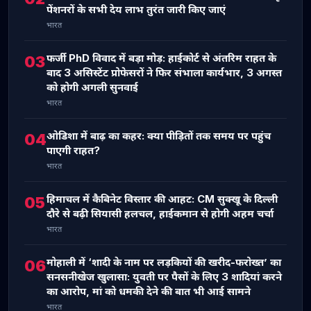
पेंशनरों के सभी देय लाभ तुरंत जारी किए जाएं
भारत
फर्जी PhD विवाद में बड़ा मोड़: हाईकोर्ट से अंतरिम राहत के
03
बाद 3 असिस्टेंट प्रोफेसरों ने फिर संभाला कार्यभार, 3 अगस्त
को होगी अगली सुनवाई
भारत
ओडिशा में बाढ़ का कहर: क्या पीड़ितों तक समय पर पहुंच
04
पाएगी राहत?
भारत
हिमाचल में कैबिनेट विस्तार की आहट: CM सुक्खू के दिल्ली
05
दौरे से बढ़ी सियासी हलचल, हाईकमान से होगी अहम चर्चा
भारत
मोहाली में ‘शादी के नाम पर लड़कियों की खरीद-फरोख्त’ का
06
सनसनीखेज खुलासा: युवती पर पैसों के लिए 3 शादियां करने
का आरोप, मां को धमकी देने की बात भी आई सामने
भारत