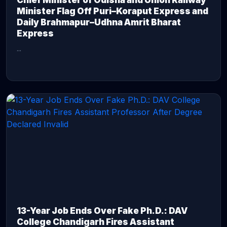
Chief Minister of Odisha and Union Railway
Minister Flag Off Puri–Koraput Express and
Daily Brahmapur–Udhna Amrit Bharat
Express
...
CONTINUE READING →
13-Year Job Ends Over Fake Ph.D.: DAV
College Chandigarh Fires Assistant