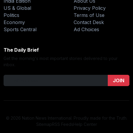
India Edition
About Us
US & Global
Privacy Policy
Politics
Terms of Use
Economy
Contact Desk
Sports Central
Ad Choices
The Daily Brief
Get the morning's most important stories delivered to your
inbox.
JOIN
© 2026 Nation News International. Proudly made for the Truth.
Sitemap
RSS Feeds
Help Center