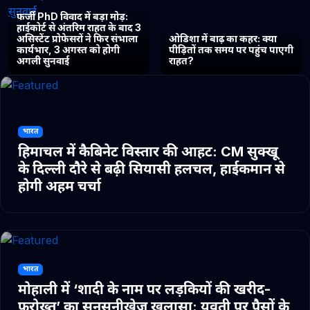
फर्जी PhD विवाद में बड़ा मोड़:
हाईकोर्ट से अंतरिम राहत के बाद 3
असिस्टेंट प्रोफेसरों ने फिर संभाला
ओडिशा में बाढ़ का कहर: क्या
कार्यभार, 3 अगस्त को होगी
पीड़ितों तक समय पर पहुंच पाएगी
अगली सुनवाई
राहत?
भारत
हिमाचल में कैबिनेट विस्तार की आहट: CM सुक्खू
के दिल्ली दौरे से बढ़ी सियासी हलचल, हाईकमान से
होगी अहम चर्चा
भारत
मोहाली में ‘शादी के नाम पर लड़कियों की खरीद-
फरोख्त’ का सनसनीखेज खुलासा: युवती पर पैसों के