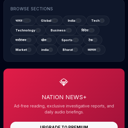
BROWSE SECTIONS
भारत
Global
India
Tech
338
48
31
2
Technology
Business
विदेश
6
14
12
मनोरंजन
खेल
Sports
टेक
2
11
13
1
Market
india
Bharat
व्यापार
1
1
3
1
💎
NATION NEWS+
Ad-free reading, exclusive investigative reports, and
daily audio briefings.
UPGRADE TO PREMIUM