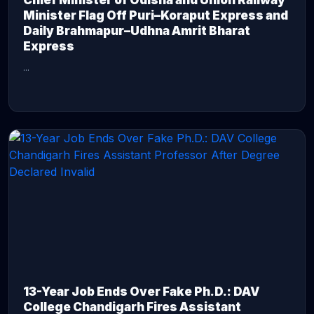
Chief Minister of Odisha and Union Railway
Minister Flag Off Puri–Koraput Express and
Daily Brahmapur–Udhna Amrit Bharat
Express
...
CONTINUE READING →
13-Year Job Ends Over Fake Ph.D.: DAV
College Chandigarh Fires Assistant