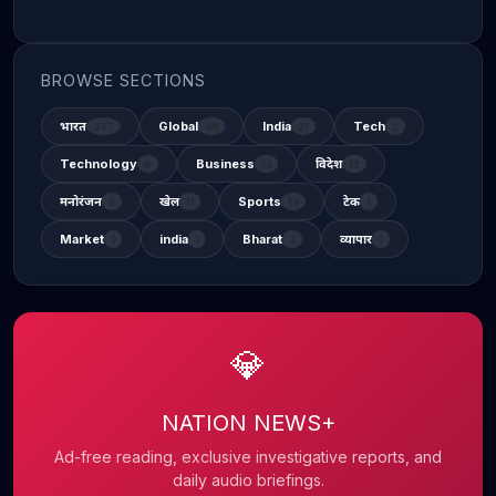
BROWSE SECTIONS
भारत
Global
India
Tech
337
48
31
2
Technology
Business
विदेश
6
14
12
मनोरंजन
खेल
Sports
टेक
2
11
13
1
Market
india
Bharat
व्यापार
1
1
3
1
💎
NATION NEWS+
Ad-free reading, exclusive investigative reports, and
daily audio briefings.