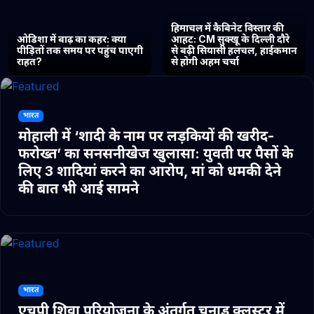
हिमाचल में कैबिनेट विस्तार की
ओडिशा में बाढ़ का कहर: क्या
आहट: CM सुक्खू के दिल्ली दौरे
पीड़ितों तक समय पर पहुंच पाएगी
से बढ़ी सियासी हलचल, हाईकमान
राहत?
से होगी अहम चर्चा
भारत
मोहाली में ‘शादी के नाम पर लड़कियों की खरीद-
फरोख्त’ का सनसनीखेज खुलासा: युवती पर पैसों के
लिए 3 शादियां करने का आरोप, मां को धमकी देने
की बात भी आई सामने
भारत
एचपी शिवा परियोजना के अंतर्गत चुनाड क्लस्टर में