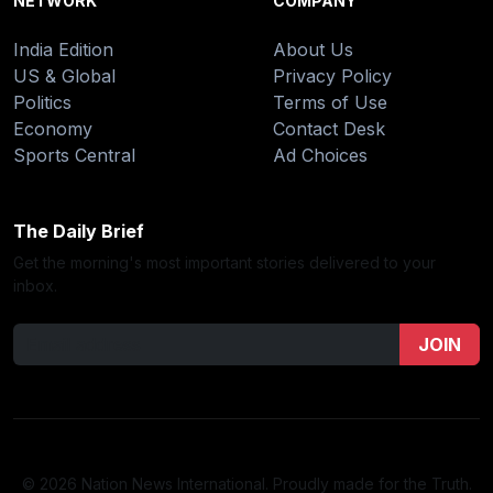
NETWORK
COMPANY
India Edition
About Us
US & Global
Privacy Policy
Politics
Terms of Use
Economy
Contact Desk
Sports Central
Ad Choices
The Daily Brief
Get the morning's most important stories delivered to your
inbox.
JOIN
© 2026 Nation News International. Proudly made for the Truth.