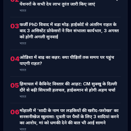
पेंशनरों के सभी देय लाभ तुरंत जारी किए जाएं
भारत
फर्जी PhD विवाद में बड़ा मोड़: हाईकोर्ट से अंतरिम राहत के
03
बाद 3 असिस्टेंट प्रोफेसरों ने फिर संभाला कार्यभार, 3 अगस्त
को होगी अगली सुनवाई
भारत
ओडिशा में बाढ़ का कहर: क्या पीड़ितों तक समय पर पहुंच
04
पाएगी राहत?
भारत
हिमाचल में कैबिनेट विस्तार की आहट: CM सुक्खू के दिल्ली
05
दौरे से बढ़ी सियासी हलचल, हाईकमान से होगी अहम चर्चा
भारत
मोहाली में ‘शादी के नाम पर लड़कियों की खरीद-फरोख्त’ का
06
सनसनीखेज खुलासा: युवती पर पैसों के लिए 3 शादियां करने
का आरोप, मां को धमकी देने की बात भी आई सामने
भारत