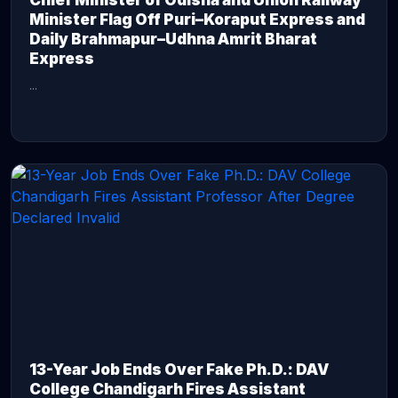
Chief Minister of Odisha and Union Railway
Minister Flag Off Puri–Koraput Express and
Daily Brahmapur–Udhna Amrit Bharat
Express
...
CONTINUE READING →
13-Year Job Ends Over Fake Ph.D.: DAV
College Chandigarh Fires Assistant