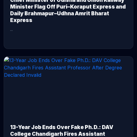
Chief Minister of Odisha and Union Railway
Minister Flag Off Puri–Koraput Express and
Daily Brahmapur–Udhna Amrit Bharat
Express
...
CONTINUE READING →
13-Year Job Ends Over Fake Ph.D.: DAV
College Chandigarh Fires Assistant