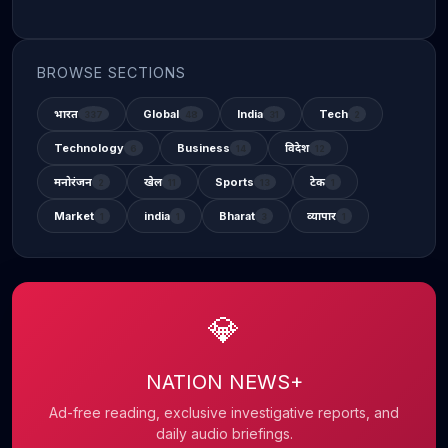
BROWSE SECTIONS
भारत
Global
India
Tech
337
48
31
2
Technology
Business
विदेश
6
14
12
मनोरंजन
खेल
Sports
टेक
2
11
13
1
Market
india
Bharat
व्यापार
1
1
3
1
💎
NATION NEWS+
Ad-free reading, exclusive investigative reports, and
daily audio briefings.