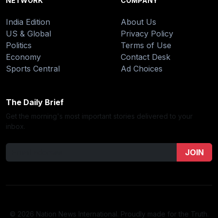
NETWORK
COMPANY
India Edition
About Us
US & Global
Privacy Policy
Politics
Terms of Use
Economy
Contact Desk
Sports Central
Ad Choices
The Daily Brief
Get the morning's most important stories delivered to your
inbox.
JOIN
© 2026 Nation News International. Proudly made for the Truth.