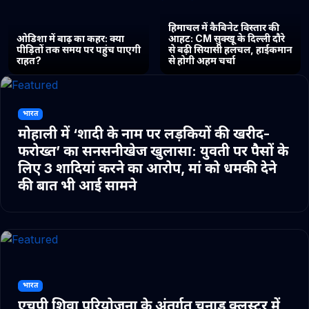
हिमाचल में कैबिनेट विस्तार की
ओडिशा में बाढ़ का कहर: क्या
आहट: CM सुक्खू के दिल्ली दौरे
पीड़ितों तक समय पर पहुंच पाएगी
से बढ़ी सियासी हलचल, हाईकमान
राहत?
से होगी अहम चर्चा
भारत
मोहाली में ‘शादी के नाम पर लड़कियों की खरीद-
फरोख्त’ का सनसनीखेज खुलासा: युवती पर पैसों के
लिए 3 शादियां करने का आरोप, मां को धमकी देने
की बात भी आई सामने
भारत
एचपी शिवा परियोजना के अंतर्गत चुनाड क्लस्टर में