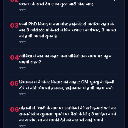
पेंशनरों के सभी देय लाभ तुरंत जारी किए जाएं
भारत
फर्जी PhD विवाद में बड़ा मोड़: हाईकोर्ट से अंतरिम राहत के
03
बाद 3 असिस्टेंट प्रोफेसरों ने फिर संभाला कार्यभार, 3 अगस्त
को होगी अगली सुनवाई
भारत
ओडिशा में बाढ़ का कहर: क्या पीड़ितों तक समय पर पहुंच
04
पाएगी राहत?
भारत
हिमाचल में कैबिनेट विस्तार की आहट: CM सुक्खू के दिल्ली
05
दौरे से बढ़ी सियासी हलचल, हाईकमान से होगी अहम चर्चा
भारत
मोहाली में ‘शादी के नाम पर लड़कियों की खरीद-फरोख्त’ का
06
सनसनीखेज खुलासा: युवती पर पैसों के लिए 3 शादियां करने
का आरोप, मां को धमकी देने की बात भी आई सामने
भारत