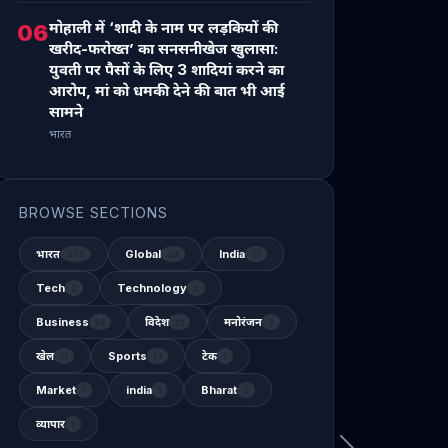
मोहाली में ‘शादी के नाम पर लड़कियों की
06
खरीद-फरोख्त’ का सनसनीखेज खुलासा:
युवती पर पैसों के लिए 3 शादियां करने का
आरोप, मां को धमकी देने की बात भी आई
सामने
भारत
BROWSE SECTIONS
भारत
Global
India
337
48
31
Tech
Technology
2
6
Business
विदेश
मनोरंजन
14
12
2
खेल
Sports
टेक
11
13
1
Market
india
Bharat
1
1
3
व्यापार
1