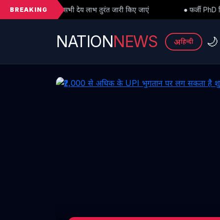
BREAKING
सभी देय लाभ तुरंत जारी किए जाएं
● फर्जी PhD विवाद में बड़ा मोड़: हाईकोर्
NATION
NEWS
🌙
अ
हिन्दी