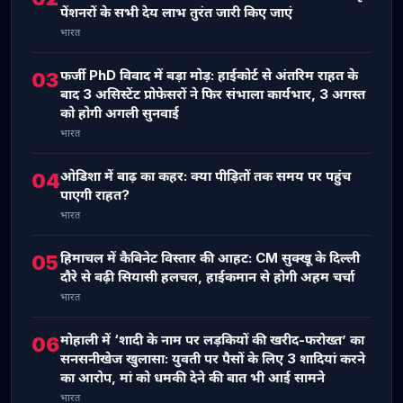
पेंशनरों के सभी देय लाभ तुरंत जारी किए जाएं
भारत
फर्जी PhD विवाद में बड़ा मोड़: हाईकोर्ट से अंतरिम राहत के
03
बाद 3 असिस्टेंट प्रोफेसरों ने फिर संभाला कार्यभार, 3 अगस्त
को होगी अगली सुनवाई
भारत
ओडिशा में बाढ़ का कहर: क्या पीड़ितों तक समय पर पहुंच
04
पाएगी राहत?
भारत
हिमाचल में कैबिनेट विस्तार की आहट: CM सुक्खू के दिल्ली
05
दौरे से बढ़ी सियासी हलचल, हाईकमान से होगी अहम चर्चा
भारत
मोहाली में ‘शादी के नाम पर लड़कियों की खरीद-फरोख्त’ का
06
सनसनीखेज खुलासा: युवती पर पैसों के लिए 3 शादियां करने
का आरोप, मां को धमकी देने की बात भी आई सामने
भारत