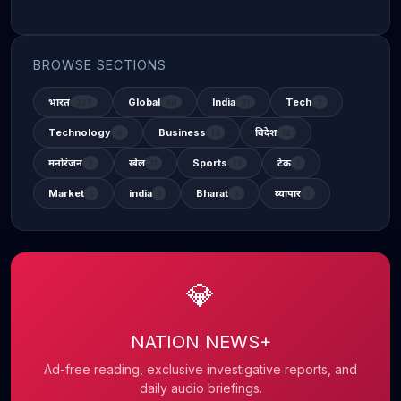
BROWSE SECTIONS
भारत
Global
India
Tech
337
48
31
2
Technology
Business
विदेश
6
14
12
मनोरंजन
खेल
Sports
टेक
2
11
13
1
Market
india
Bharat
व्यापार
1
1
3
1
💎
NATION NEWS+
Ad-free reading, exclusive investigative reports, and
daily audio briefings.