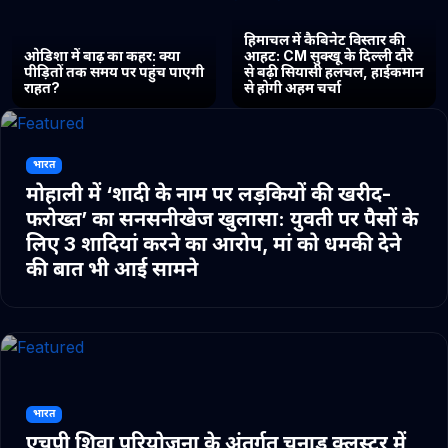
हिमाचल में कैबिनेट विस्तार की
ओडिशा में बाढ़ का कहर: क्या
आहट: CM सुक्खू के दिल्ली दौरे
पीड़ितों तक समय पर पहुंच पाएगी
से बढ़ी सियासी हलचल, हाईकमान
राहत?
से होगी अहम चर्चा
भारत
मोहाली में ‘शादी के नाम पर लड़कियों की खरीद-
फरोख्त’ का सनसनीखेज खुलासा: युवती पर पैसों के
लिए 3 शादियां करने का आरोप, मां को धमकी देने
की बात भी आई सामने
भारत
एचपी शिवा परियोजना के अंतर्गत चुनाड क्लस्टर में