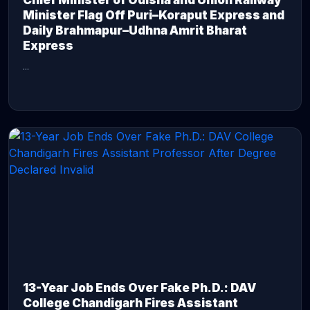
Chief Minister of Odisha and Union Railway
Minister Flag Off Puri–Koraput Express and
Daily Brahmapur–Udhna Amrit Bharat
Express
...
CONTINUE READING →
13-Year Job Ends Over Fake Ph.D.: DAV
College Chandigarh Fires Assistant