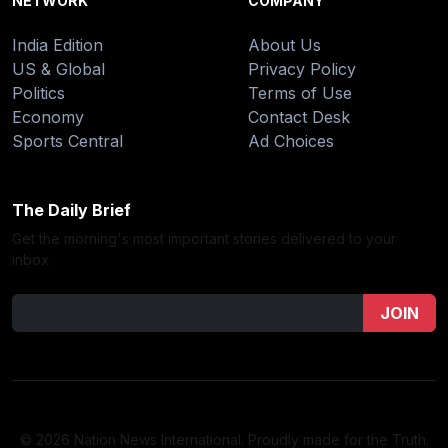
NETWORK
COMPANY
India Edition
About Us
US & Global
Privacy Policy
Politics
Terms of Use
Economy
Contact Desk
Sports Central
Ad Choices
The Daily Brief
Get the morning's most important stories delivered to your
inbox.
JOIN
© 2026 Nation News International. Proudly made for the Truth.