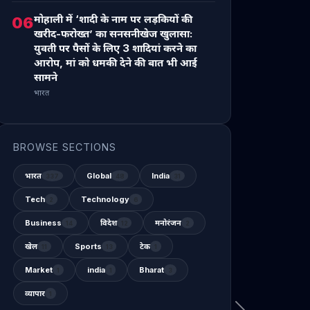
मोहाली में ‘शादी के नाम पर लड़कियों की
06
खरीद-फरोख्त’ का सनसनीखेज खुलासा:
युवती पर पैसों के लिए 3 शादियां करने का
आरोप, मां को धमकी देने की बात भी आई
सामने
भारत
BROWSE SECTIONS
भारत
Global
India
337
48
31
Tech
Technology
2
6
Business
विदेश
मनोरंजन
14
12
2
खेल
Sports
टेक
11
13
1
Market
india
Bharat
1
1
3
व्यापार
1