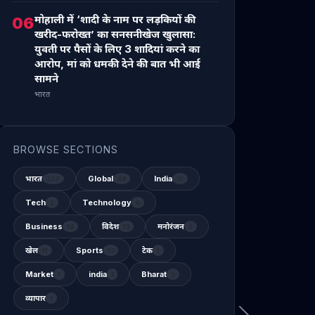
मोहाली में ‘शादी के नाम पर लड़कियों की
06
खरीद-फरोख्त’ का सनसनीखेज खुलासा:
युवती पर पैसों के लिए 3 शादियां करने का
आरोप, मां को धमकी देने की बात भी आई
सामने
भारत
BROWSE SECTIONS
भारत
Global
India
337
48
31
Tech
Technology
2
6
Business
विदेश
मनोरंजन
14
12
2
खेल
Sports
टेक
11
13
1
Market
india
Bharat
1
1
3
व्यापार
1