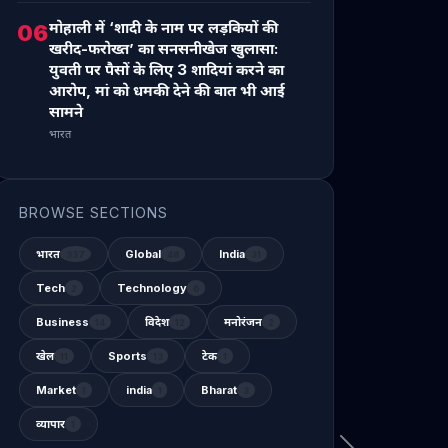
मोहाली में ‘शादी के नाम पर लड़कियों की
06
खरीद-फरोख्त’ का सनसनीखेज खुलासा:
युवती पर पैसों के लिए 3 शादियां करने का
आरोप, मां को धमकी देने की बात भी आई
सामने
भारत
BROWSE SECTIONS
भारत
Global
India
337
48
31
Tech
Technology
2
6
Business
विदेश
मनोरंजन
14
12
2
खेल
Sports
टेक
11
13
1
Market
india
Bharat
1
1
3
व्यापार
1