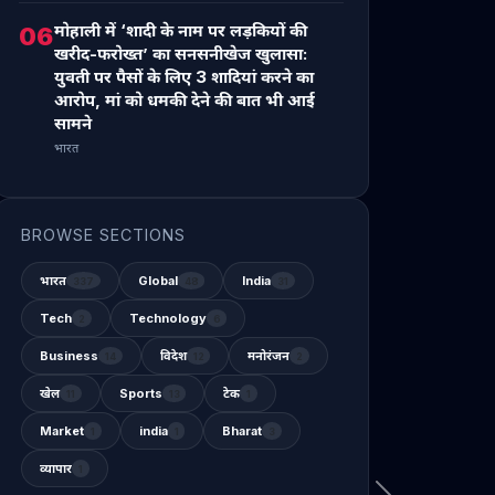
मोहाली में ‘शादी के नाम पर लड़कियों की
06
खरीद-फरोख्त’ का सनसनीखेज खुलासा:
युवती पर पैसों के लिए 3 शादियां करने का
आरोप, मां को धमकी देने की बात भी आई
सामने
भारत
BROWSE SECTIONS
भारत
Global
India
337
48
31
Tech
Technology
2
6
Business
विदेश
मनोरंजन
14
12
2
खेल
Sports
टेक
11
13
1
Market
india
Bharat
1
1
3
व्यापार
1