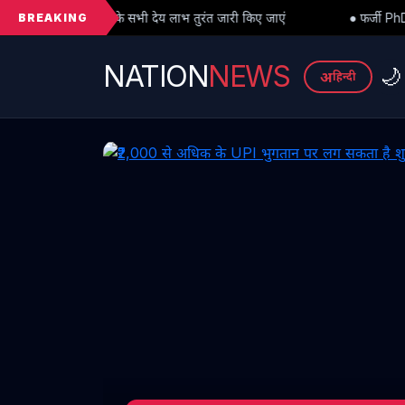
BREAKING
 देय लाभ तुरंत जारी किए जाएं
● फर्जी PhD विवाद में बड़ा मोड़: हाईकोर्ट स
NATION
NEWS
🌙
अ
हिन्दी