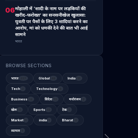
मोहाली में ‘शादी के नाम पर लड़कियों की
06
खरीद-फरोख्त’ का सनसनीखेज खुलासा:
युवती पर पैसों के लिए 3 शादियां करने का
आरोप, मां को धमकी देने की बात भी आई
सामने
भारत
BROWSE SECTIONS
भारत
Global
India
337
48
31
Tech
Technology
2
6
Business
विदेश
मनोरंजन
14
12
2
खेल
Sports
टेक
11
13
1
Market
india
Bharat
1
1
3
व्यापार
1