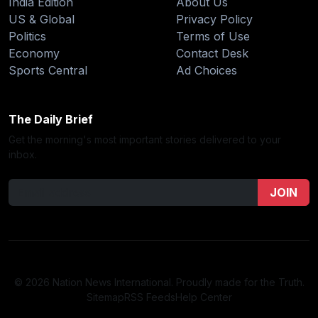
India Edition
About Us
US & Global
Privacy Policy
Politics
Terms of Use
Economy
Contact Desk
Sports Central
Ad Choices
The Daily Brief
Get the morning's most important stories delivered to your
inbox.
JOIN
© 2026 Nation News International. Proudly made for the Truth.
Sitemap
RSS Feeds
Help Center