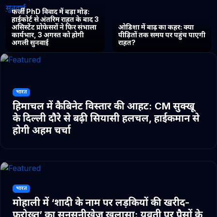
फर्जी PhD विवाद में बड़ा मोड़:
हाईकोर्ट से अंतरिम राहत के बाद 3
असिस्टेंट प्रोफेसरों ने फिर संभाला
ओडिशा में बाढ़ का कहर: क्या
कार्यभार, 3 अगस्त को होगी
पीड़ितों तक समय पर पहुंच पाएगी
अगली सुनवाई
राहत?
भारत
हिमाचल में कैबिनेट विस्तार की आहट: CM सुक्खू
के दिल्ली दौरे से बढ़ी सियासी हलचल, हाईकमान से
होगी अहम चर्चा
भारत
मोहाली में ‘शादी के नाम पर लड़कियों की खरीद-
फरोख्त’ का सनसनीखेज खुलासा: युवती पर पैसों के