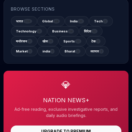
BROWSE SECTIONS
भारत
Global
India
Tech
338
48
31
2
Technology
Business
विदेश
6
14
12
मनोरंजन
खेल
Sports
टेक
2
11
13
1
Market
india
Bharat
व्यापार
1
1
3
1
💎
NATION NEWS+
Ad-free reading, exclusive investigative reports, and
daily audio briefings.
UPGRADE TO PREMIUM