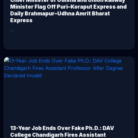
Chief Minister of Odisha and Union Railway
Minister Flag Off Puri–Koraput Express and
Daily Brahmapur–Udhna Amrit Bharat
Express
...
CONTINUE READING →
13-Year Job Ends Over Fake Ph.D.: DAV
College Chandigarh Fires Assistant