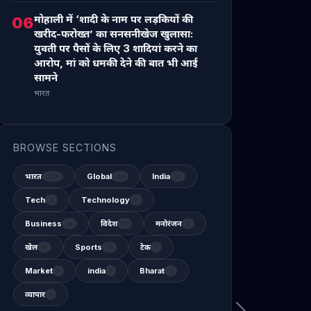
मोहाली में ‘शादी के नाम पर लड़कियों की
06
खरीद-फरोख्त’ का सनसनीखेज खुलासा:
युवती पर पैसों के लिए 3 शादियां करने का
आरोप, मां को धमकी देने की बात भी आई
सामने
भारत
BROWSE SECTIONS
भारत
Global
India
337
48
31
Tech
Technology
2
6
Business
विदेश
मनोरंजन
14
12
2
खेल
Sports
टेक
11
13
1
Market
india
Bharat
1
1
3
व्यापार
1