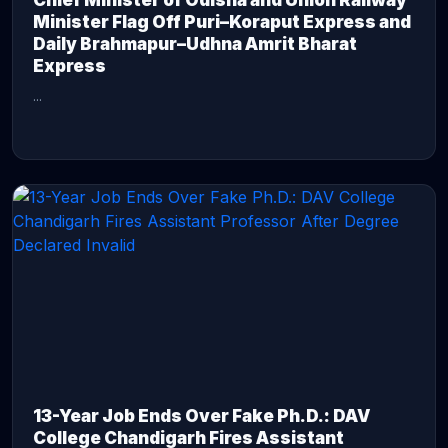
Chief Minister of Odisha and Union Railway
Minister Flag Off Puri–Koraput Express and
Daily Brahmapur–Udhna Amrit Bharat
Express
...
CONTINUE READING →
13-Year Job Ends Over Fake Ph.D.: DAV
College Chandigarh Fires Assistant