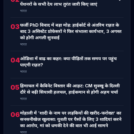
पेंशनरों के सभी देय लाभ तुरंत जारी किए जाएं
भारत
फर्जी PhD विवाद में बड़ा मोड़: हाईकोर्ट से अंतरिम राहत के
03
बाद 3 असिस्टेंट प्रोफेसरों ने फिर संभाला कार्यभार, 3 अगस्त
को होगी अगली सुनवाई
भारत
ओडिशा में बाढ़ का कहर: क्या पीड़ितों तक समय पर पहुंच
04
पाएगी राहत?
भारत
हिमाचल में कैबिनेट विस्तार की आहट: CM सुक्खू के दिल्ली
05
दौरे से बढ़ी सियासी हलचल, हाईकमान से होगी अहम चर्चा
भारत
मोहाली में ‘शादी के नाम पर लड़कियों की खरीद-फरोख्त’ का
06
सनसनीखेज खुलासा: युवती पर पैसों के लिए 3 शादियां करने
का आरोप, मां को धमकी देने की बात भी आई सामने
भारत