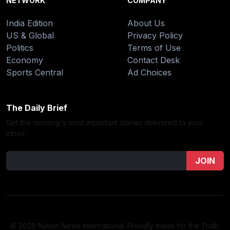
NETWORK
COMPANY
India Edition
About Us
US & Global
Privacy Policy
Politics
Terms of Use
Economy
Contact Desk
Sports Central
Ad Choices
The Daily Brief
Get the morning's most important stories delivered to your
inbox.
JOIN
© 2026 Nation News International. Proudly made for the Truth.