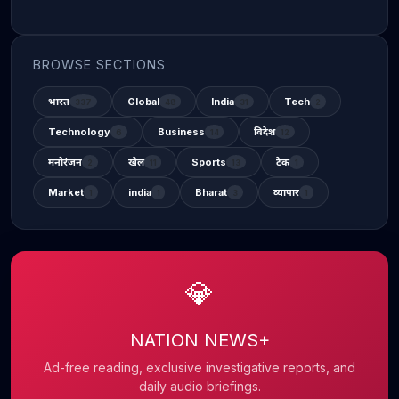
BROWSE SECTIONS
भारत
Global
India
Tech
337
48
31
2
Technology
Business
विदेश
6
14
12
मनोरंजन
खेल
Sports
टेक
2
11
13
1
Market
india
Bharat
व्यापार
1
1
3
1
💎
NATION NEWS+
Ad-free reading, exclusive investigative reports, and
daily audio briefings.