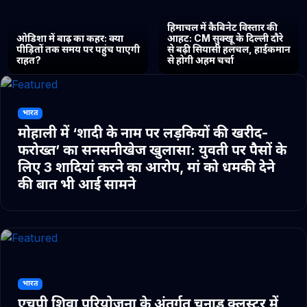
हिमाचल में कैबिनेट विस्तार की
ओडिशा में बाढ़ का कहर: क्या
आहट: CM सुक्खू के दिल्ली दौरे
पीड़ितों तक समय पर पहुंच पाएगी
से बढ़ी सियासी हलचल, हाईकमान
राहत?
से होगी अहम चर्चा
भारत
मोहाली में ‘शादी के नाम पर लड़कियों की खरीद-
फरोख्त’ का सनसनीखेज खुलासा: युवती पर पैसों के
लिए 3 शादियां करने का आरोप, मां को धमकी देने
की बात भी आई सामने
भारत
एचपी शिवा परियोजना के अंतर्गत चुनाड क्लस्टर में