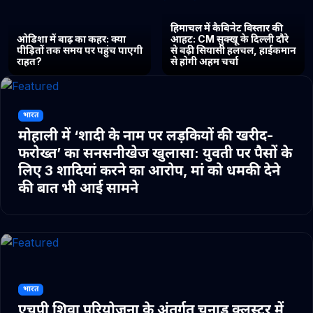
हिमाचल में कैबिनेट विस्तार की
ओडिशा में बाढ़ का कहर: क्या
आहट: CM सुक्खू के दिल्ली दौरे
पीड़ितों तक समय पर पहुंच पाएगी
से बढ़ी सियासी हलचल, हाईकमान
राहत?
से होगी अहम चर्चा
भारत
मोहाली में ‘शादी के नाम पर लड़कियों की खरीद-
फरोख्त’ का सनसनीखेज खुलासा: युवती पर पैसों के
लिए 3 शादियां करने का आरोप, मां को धमकी देने
की बात भी आई सामने
भारत
एचपी शिवा परियोजना के अंतर्गत चुनाड क्लस्टर में