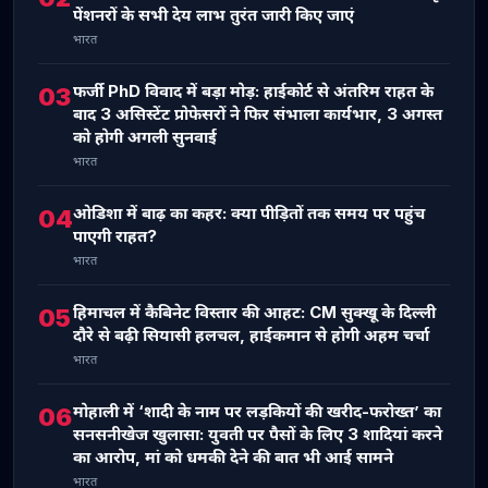
पेंशनरों के सभी देय लाभ तुरंत जारी किए जाएं
भारत
फर्जी PhD विवाद में बड़ा मोड़: हाईकोर्ट से अंतरिम राहत के
03
बाद 3 असिस्टेंट प्रोफेसरों ने फिर संभाला कार्यभार, 3 अगस्त
को होगी अगली सुनवाई
भारत
ओडिशा में बाढ़ का कहर: क्या पीड़ितों तक समय पर पहुंच
04
पाएगी राहत?
भारत
हिमाचल में कैबिनेट विस्तार की आहट: CM सुक्खू के दिल्ली
05
दौरे से बढ़ी सियासी हलचल, हाईकमान से होगी अहम चर्चा
भारत
मोहाली में ‘शादी के नाम पर लड़कियों की खरीद-फरोख्त’ का
06
सनसनीखेज खुलासा: युवती पर पैसों के लिए 3 शादियां करने
का आरोप, मां को धमकी देने की बात भी आई सामने
भारत