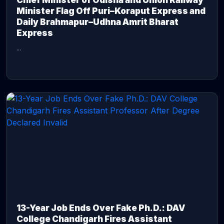
Chief Minister of Odisha and Union Railway
Minister Flag Off Puri–Koraput Express and
Daily Brahmapur–Udhna Amrit Bharat
Express
...
CONTINUE READING →
13-Year Job Ends Over Fake Ph.D.: DAV
College Chandigarh Fires Assistant