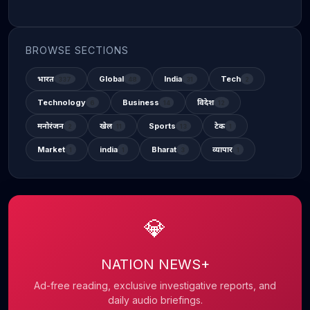
BROWSE SECTIONS
भारत
Global
India
Tech
337
48
31
2
Technology
Business
विदेश
6
14
12
मनोरंजन
खेल
Sports
टेक
2
11
13
1
Market
india
Bharat
व्यापार
1
1
3
1
💎
NATION NEWS+
Ad-free reading, exclusive investigative reports, and
daily audio briefings.