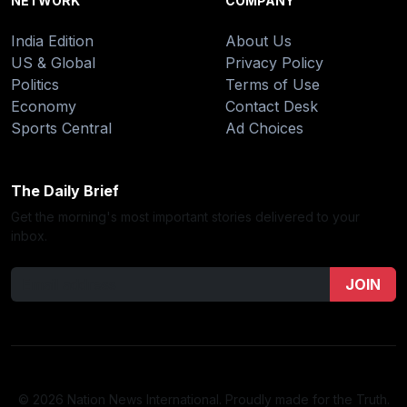
NETWORK
COMPANY
India Edition
About Us
US & Global
Privacy Policy
Politics
Terms of Use
Economy
Contact Desk
Sports Central
Ad Choices
The Daily Brief
Get the morning's most important stories delivered to your
inbox.
JOIN
© 2026 Nation News International. Proudly made for the Truth.